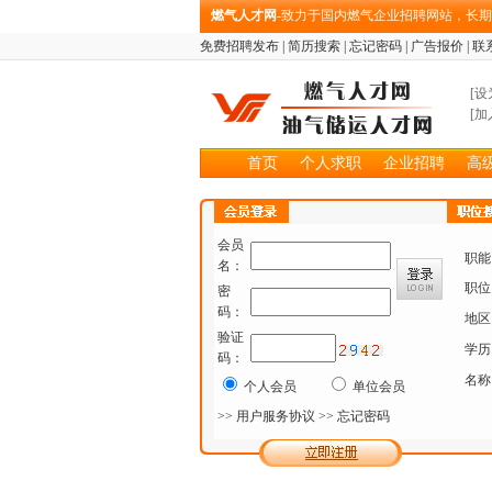
燃气人才网
-致力于国内燃气企业招聘网站，长
免费招聘发布
|
简历搜索
|
忘记密码
|
广告报价
|
联
[
设
[
加
首页
个人求职
企业招聘
高
会员
职能
名：
职位
密
码：
地区
验证
学历
码：
名称
个人会员
单位会员
>> 用户服务协议
>> 忘记密码