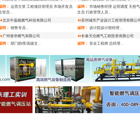
诚聘：
运营主管
工程项目管理员
市场开发员
诚聘：
市场销售经理
运营调度
天然气
仓管员
..
文员
行政管理人员
..
北京中嘉能燃气科技有限公司
苏州城市产业设计工程管理有限公
诚聘：
销售专员
..
诚聘：
设计院设计部经理
..
广州港华燃气有限公司
长春天伦燃气工程投资有限公司
诚聘：
部门助理/高级文
..
诚聘：
安全工程师
总经理
..