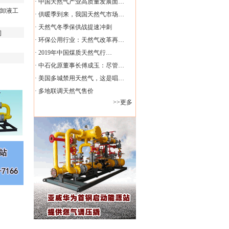
·
中国天然气产业高质量发展面…
卸液工
·
供暖季到来，我国天然气市场…
·
天然气冬季保供战提速冲刺
司
·
环保公用行业：天然气改革再…
·
2019年中国煤质天然气行…
·
中石化原董事长傅成玉：尽管…
·
美国多城禁用天然气，这是唱…
·
多地联调天然气售价
>>更多