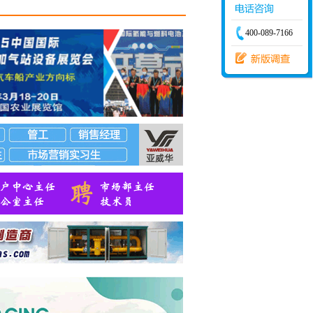
调度经
限公
400-089-7166
建站经
限公
发经
9.16
有限
有限
股份
股份
限公