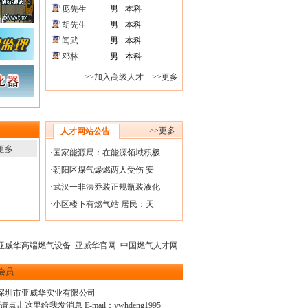
庞先生
男
本科
胡先生
男
本科
闻武
男
本科
邓林
男
本科
>>加入高级人才
>>更多
>>更多
人才网站公告
更多
·
国家能源局：在能源领域积极
·
朝阳区煤气爆燃两人受伤 安
·
武汉一非法乔装正规瓶装液化
·
小区楼下有燃气站 居民：天
亚威华高端燃气设备
亚威华官网
中国燃气人才网
会员
深圳市亚威华实业有限公司
E-mail：
ywhdeng1995