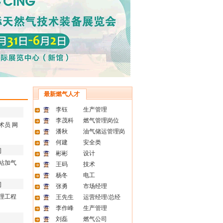
长
...
限公
驻点操
限公
调度经
最新燃气人才
限公
李钰
生产管理
建站经
李茂科
燃气管理岗位
术员
网
潘秋
油气储运管理岗
限公
何建
安全类
司
发经
彬彬
设计
站加气
王码
技术
9.16
杨冬
电工
司
张勇
市场经理
理工程
王先生
运营经理/总经
李作峰
生产管理
刘磊
燃气公司