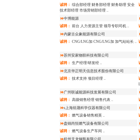
诚聘：
综合部经理
财务部经理
财务助理
安全
技术部经理
市场营销部经理
..
中博能源
诚聘：
前台
人力资源主管
领导专职司机
..
内蒙古众象能源有限公司
诚聘：
CNG/LNG加
CNG/LNG加
加气站站长
..
苏州安家物联科技有限公司
诚聘：
生产经理/研发经
..
北京华正明天信息技术股份有限公司
诚聘：
技术支持
项目经理
..
广州联诚能源科技发展有限公司
诚聘：
高级销售经理
销售代表
..
s上海烜晟科学仪器有限公司
诚聘：
燃气设备销售精英
..
盘锦尚恒燃气设备有限公司
诚聘：
燃气设备生产车间
..
杭州天龙钢瓶有限公司