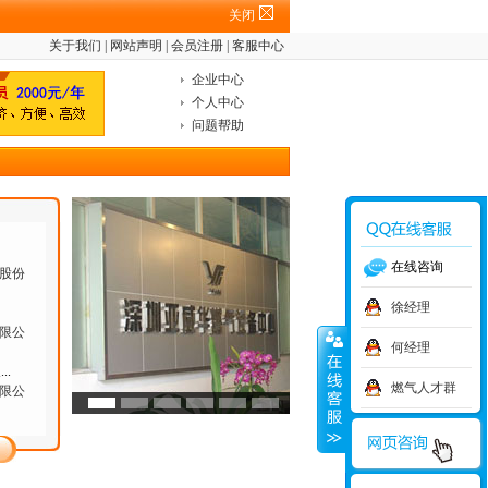
关闭
关于我们
|
网站声明
|
会员注册
|
客服中心
有限
企业中心
个人中心
问题帮助
有限
股份
股份
在线咨询
徐经理
限公
何经理
长
...
限公
燃气人才群
驻点操
限公