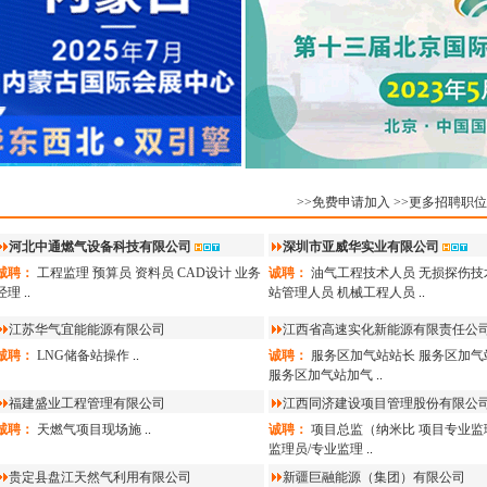
司
9.16
诚聘：
天然气气化站站
广东港能新能源科技有
司
9.16
诚聘：
LNG点供气化站
作人员
...
广东港能新能源科技有
司
9.16
诚聘：
LNG点供贸易&
理
...
>>免费申请加入
>>更多招聘职位
广东港能新能源科技有
司
9.16
河北中通燃气设备科技有限公司
深圳市亚威华实业有限公司
诚聘：
LNG点供技术和
理
...
诚聘：
工程监理
预算员
资料员
CAD设计
业务
诚聘：
油气工程技术人员
无损探伤技
广东港能新能源科技有
经理
..
站管理人员
机械工程人员
..
司
9.16
江苏华气宜能能源有限公司
江西省高速实化新能源有限责任公
诚聘：
LNG点供业务开
理
...
诚聘：
LNG储备站操作
..
诚聘：
服务区加气站站长
服务区加气
河北盛德燃气有限公司
服务区加气站加气
..
诚聘：
分公司总经理
...
福建盛业工程管理有限公司
江西同济建设项目管理股份有限公
诚聘：
天燃气项目现场施
..
诚聘：
项目总监（纳米比
项目专业监
监理员/专业监理
..
贵定县盘江天然气利用有限公司
新疆巨融能源（集团）有限公司