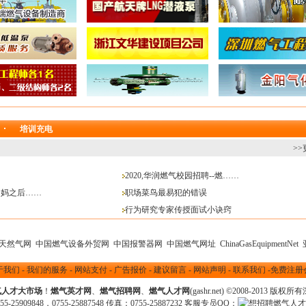
培训充电
>>
2020,华润燃气校园招聘--燃……
了妈之后……
职场菜鸟最易犯的错误
行为研究专家传授面试小诀窍
天然气网
中国燃气设备外贸网
中国报警器网
中国燃气网址
ChinaGasEquipmentNet
于我们
-
我们的服务
-
网站支付
-
广告报价
-
建议留言
-
网站声明
-
联系我们
-
免费注册
气人才大市场
！
燃气英才网
、
燃气招聘网
、
燃气人才网
(gashr.net) ©2008-2013
版权所有
25909848，0755-25887548 传真：0755-25887232 客服专员QQ：