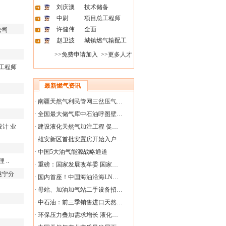
刘庆澳
技术储备
中尉
项目总工程师
许健伟
全面
公司
赵卫波
城镇燃气输配工
>>免费申请加入
>>更多人才
工程师
最新燃气资讯
·
南疆天然气利民管网三岔压气…
·
全国最大储气库中石油呼图壁…
设计
业
·
建设液化天然气加注工程 促…
·
雄安新区首批安置房开始入户…
·
中国5大油气能源战略通道
理
..
·
重磅：国家发展改革委 国家…
遂宁分
·
国内首座！中国海油沿海LN…
·
母站、加油加气站二手设备招…
·
中石油：前三季销售进口天然…
·
环保压力叠加需求增长 液化…