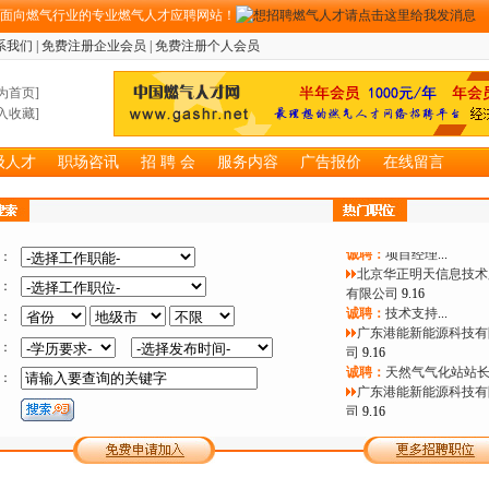
期面向燃气行业的专业燃气人才应聘网站！
系我们
|
免费注册企业会员
|
免费注册个人会员
广州联诚能源科技发展
为首页
]
公司
12.30
入收藏
]
诚聘：
销售代表
...
浙江文华建设项目管理
公司
12.30
级人才
职场咨讯
招 聘 会
服务内容
广告报价
在线留言
诚聘：
燃气监理工程师
...
北京华正明天信息技术
有限公司
9.16
诚聘：
项目经理
...
北京华正明天信息技术
：
有限公司
9.16
：
诚聘：
技术支持
...
广东港能新能源科技有
：
司
9.16
：
诚聘：
天然气气化站站
广东港能新能源科技有
：
司
9.16
诚聘：
LNG点供气化站
作人员
...
广东港能新能源科技有
司
9.16