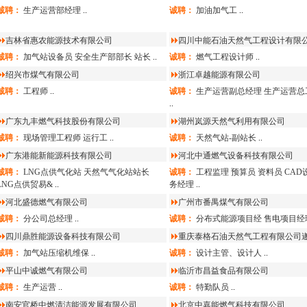
诚聘：
生产运营部经理
..
诚聘：
加油加气工
..
吉林省惠农能源技术有限公司
四川中能石油天然气工程设计有限
诚聘：
加气站设备员
安全生产部部长
站长
..
诚聘：
燃气工程设计师
..
绍兴市煤气有限公司
浙江卓越能源有限公司
诚聘：
工程师
..
诚聘：
生产运营副总经理
生产运营总
..
广东九丰燃气科技股份有限公司
湖州岚源天然气利用有限公司
诚聘：
现场管理工程师
运行工
..
诚聘：
天然气站-副站长
..
广东港能新能源科技有限公司
河北中通燃气设备科技有限公司
诚聘：
LNG点供气化站
天然气气化站站长
诚聘：
工程监理
预算员
资料员
CAD
LNG点供贸易&
..
务经理
..
河北盛德燃气有限公司
广州市番禺煤气有限公司
诚聘：
分公司总经理
..
诚聘：
分布式能源项目经
售电项目经
四川鼎胜能源设备科技有限公司
重庆泰格石油天然气工程有限公司
诚聘：
加气站压缩机维保
..
诚聘：
设计主管、设计人
..
平山中诚燃气有限公司
临沂市昌益食品有限公司
诚聘：
生产运营
..
诚聘：
特勤队员
..
南安官桥中燃清洁能源发展有限公司
北京中嘉能燃气科技有限公司