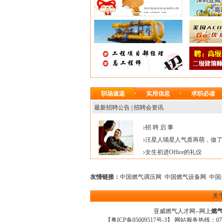
职场速递
实用信息
求职必读
最新招聘公告
|
招聘会资讯
招 聘 启 事
汪星人喵星人气质再萌，做
女生初进Office的礼仪
友情链接：
中国燃气调压网
中国燃气设备网
中国
关
亚威燃气人才网
--网上
燃
【
粤ICP备05009517号-3
】 网站服务热线：0755-