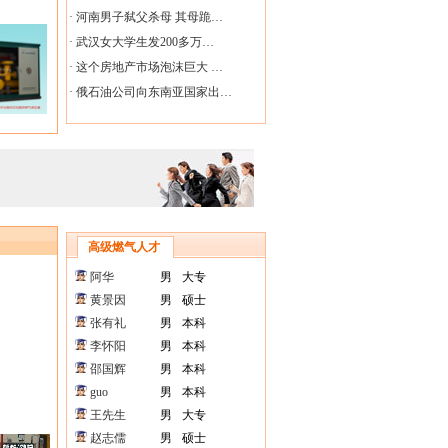
·
河南男子弑父杀母 其母跪…
·
武汉女大学生发200多万…
·
这个房地产市场泡沫巨大 …
·
俄石油公司向东南亚国家出…
高级燃气人才
阿华
男
大专
黄景因
男
硕士
张有礼
男
本科
李怀阳
男
本科
邵国辉
男
本科
guo
男
本科
王先生
男
大专
赵志儒
男
硕士