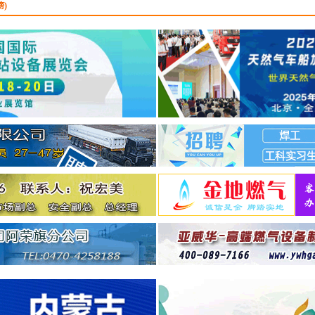
诚聘：
LNG点供贸易&
榜)
理
...
广东港能新能源科技有
司
9.16
诚聘：
LNG点供技术和
理
...
广东港能新能源科技有
司
9.16
诚聘：
LNG点供业务开
理
...
河北盛德燃气有限公司
诚聘：
分公司总经理
...
广州联诚能源科技发展
公司
12.30
诚聘：
销售代表
...
浙江文华建设项目管理
公司
12.30
诚聘：
燃气监理工程师
...
北京华正明天信息技术
有限公司
9.16
诚聘：
项目经理
...
北京华正明天信息技术
有限公司
9.16
诚聘：
技术支持
...
广东港能新能源科技有