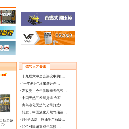
燃气人才资讯
·
十九届六中全会决议中的1…
·
“一年两升”|汪东进升任…
·
发改委：今年供暖季天然气…
·
中国天然气发展提速 专家…
·
青岛液化天然气公司打造L…
·
转发：中国液化天然气储运…
·
8月份原煤、原油生产放缓…
;出口压力范
75-
·
10位村民邂逅成年黑熊 …