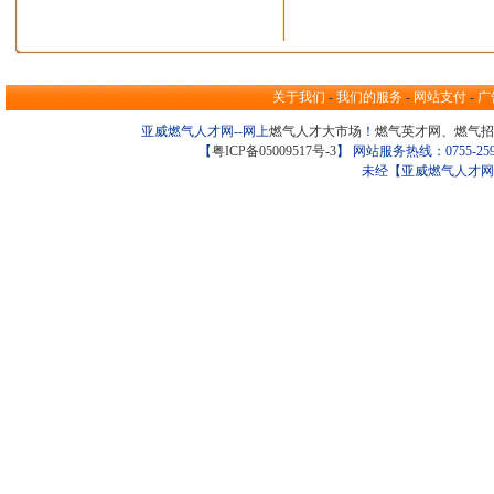
关于我们
-
我们的服务
-
网站支付
-
广
亚威燃气人才网--网上
燃气人才大市场
！
燃气英才网
、
燃气招
【
粤ICP备05009517号-3
】 网站服务热线：0755-259098
未经【亚威燃气人才网