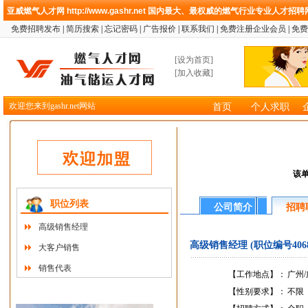
亚威燃气人才网
http://www.gashr.net
国内最大、最权威的燃气行业专业人才招聘
免费招聘发布
|
简历搜索
|
忘记密码
|
广告报价
|
联系我们
|
免费注册企业会员
|
免费
[
设为首页
]
[
加入收藏
]
欢迎您来到gashr.net网站
首页
个人求职
该
职位列表
公司简介
招聘
高级销售经理
高级销售经理 (职位编号4068)
大客户销售
销售代表
【工作地点】：
广州
【性别要求】：
不限