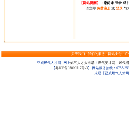
【网站提醒】：
您尚
未
登录
或
请立即
免费注册
或
登录
与
关于我们
-
我们的服务
-
网站支付
-
广
亚威燃气人才网--网上
燃气人才大市场
！
燃气英才网
、
燃气招
【
粤ICP备05009517号-3
】 网站服务热线：0755-259098
未经【亚威燃气人才网