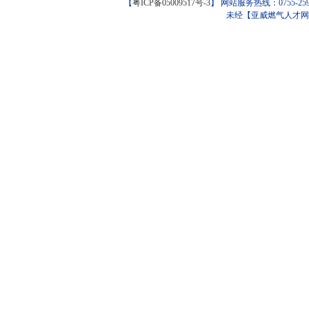
【
粤ICP备05009517号-3
】 网站服务热线：0755-259098
未经【亚威燃气人才网