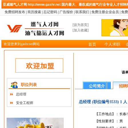
亚威燃气人才网
http://www.gashr.net
国内最大、最权威的燃气行业专业人才招聘
免费招聘发布
|
简历搜索
|
忘记密码
|
广告报价
|
联系我们
|
免费注册企业会员
|
免费
[
设为首页
]
[
加入收藏
]
欢迎您来到gashr.net网站
首页
个人求职
该
职位列表
公司简介
招聘
总经理
总经理 (职位编号3533) 1 人
安全工程师
【工作地点】：
长春
【性别要求】：
男