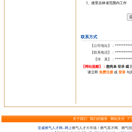
5、接受吉林省范围内工作
联系方式
【公司地址】：
*********
【联系电话】：
*********
【传 真】：
*********
【网站提醒】：
您尚
未
登录
或
请立即
免费注册
或
登录
与
关于我们
-
我们的服务
-
网站支付
-
广
亚威燃气人才网--网上
燃气人才大市场
！
燃气英才网
、
燃气招