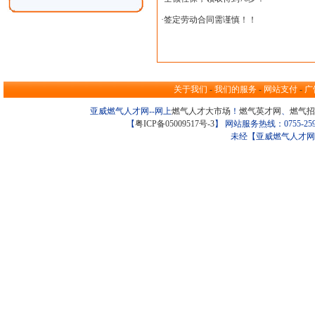
·
签定劳动合同需谨慎！！
关于我们
-
我们的服务
-
网站支付
-
广
亚威燃气人才网--网上
燃气人才大市场
！
燃气英才网
、
燃气招
【
粤ICP备05009517号-3
】 网站服务热线：0755-259098
未经【亚威燃气人才网