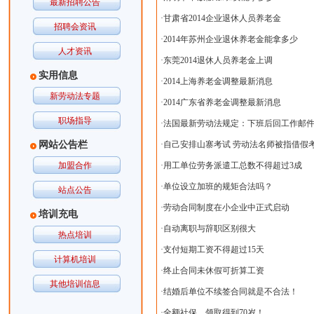
最新招聘公告
·
甘肃省2014企业退休人员养老金
招聘会资讯
·
2014年苏州企业退休养老金能拿多少
人才资讯
·
东莞2014退休人员养老金上调
实用信息
·
2014上海养老金调整最新消息
新劳动法专题
·
2014广东省养老金调整最新消息
职场指导
·
法国最新劳动法规定：下班后回工作邮
网站公告栏
·
自己安排山寨考试 劳动法名师被指借假考
加盟合作
·
用工单位劳务派遣工总数不得超过3成
·
单位设立加班的规矩合法吗？
站点公告
·
劳动合同制度在小企业中正式启动
培训充电
·
自动离职与辞职区别很大
热点培训
·
支付短期工资不得超过15天
计算机培训
·
终止合同未休假可折算工资
其他培训信息
·
结婚后单位不续签合同就是不合法！
·
全额社保，领取得到70岁！