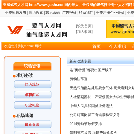
亚威燃气人才网
http://www.gashr.net
国内最大、最权威的燃气行业专业人才招聘
免费招聘发布
|
简历搜索
|
忘记密码
|
广告报价
|
联系我们
|
免费注册企业会员
|
免费
[
设为首页
]
[
加入收藏
]
欢迎您来到gashr.net网站
首页
个人求职
新劳动法专题
职场资讯
·
连“奥特曼”都要出国产版了
求职必读
·
劳动法辞退
简历规范
·
天然气储配站处理残余气体 明天看到火
求职面试
·
人社部副部长：严查侵害女大学生劳动
职业礼仪
·
中华人民共和国就业促进法
·
公司对离岗员工有健康检查义务
职场速递
·
2014劳动节放假安排
最新资讯
·
清明节不放假 加班费能拿多少