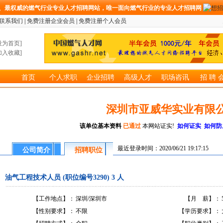
、最权威的燃气行业专业人才招聘网站，唯一面向燃气行业的专业人才招聘网
联系我们
|
免费注册企业会员
|
免费注册个人会员
设为首页
]
加入收藏
]
首页
个人求职
企业招聘
高级人才
职场咨讯
招 聘 
深圳市亚威华实业有限
该单位基本资料
已通过
本网站证实!
如何证实
如何防
最近登录时间：2020/06/21 19:17:15
公司简介
招聘职位
油气工程技术人员 (职位编号3290) 3 人
【工作地点】：
深圳/深圳市
【月 薪】：
【性别要求】：
不限
【学历要求】：