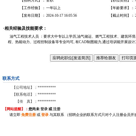
【招聘方式】：
全职
【职位类别】：
【工作经验】：
一年以上
【年龄要求】：
【发布日期】：
2024-10-17 16:05:56
【截止时间】：
·相关经验及技能要求：
油气工程技术人员 ：要求大中专以上学历,油气储运、燃气工程技术、建筑环
程、热能动力、过程控制设备等专业均可, 有CAD制图能力,通过培训能开展设
联系方式
【公司地址】：
**********
【联系电话】：
**********
【传 真】：
**********
【网站提醒】：
您尚
未
登录
或
注册
请立即
免费注册
或
登录
与其联系 （招聘企业的联系方式只对个人注册会员开