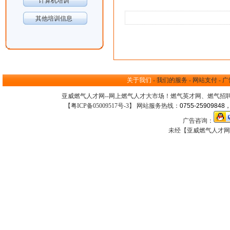
计算机培训
其他培训信息
关于我们
-
我们的服务
-
网站支付
-
广
亚威燃气人才网--网上
燃气人才大市场
！
燃气英才网
、
燃气招
【
粤ICP备05009517号-3
】 网站服务热线：
0755-25909848，
广告咨询：
未经【亚威燃气人才网