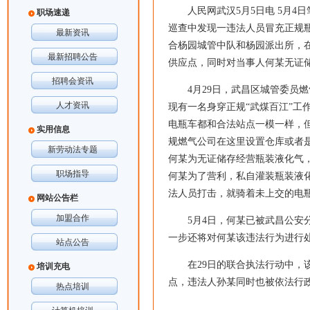
人民网武汉5月5日电 5月
职场速递
巡查中发现一违法人员冒充正规
最新资讯
合杨园城管中队和杨园派出所，在
最新招聘公告
供应点，同时对当事人何某无证
招聘会资讯
4月29日，武昌区城管委员
人才资讯
现有一名身穿正规“武煤百江”
电瓶车都和合法站点一模一样，
实用信息
规燃气公司在这里设置仓库或者
新劳动法专题
何某为无证储存经营瓶装液化气
职场指导
何某为了营利，私自灌装瓶装液
法人员打击，就骑着未上交的电瓶
网站公告栏
加盟合作
5月4日，何某已被武昌公
一步还将对何某该违法行为进行
站点公告
在29日的联合执法行动中，
培训充电
点，违法人孙某同时也被依法行
热点培训