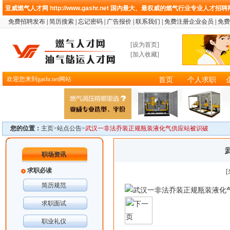
亚威燃气人才网
http://www.gashr.net
国内最大、最权威的燃气行业专业人才招聘
免费招聘发布
|
简历搜索
|
忘记密码
|
广告报价
|
联系我们
|
免费注册企业会员
|
免费
[
设为首页
]
[
加入收藏
]
欢迎您来到gashr.net网站
首页
个人求职
您的位置：
主页>
站点公告
>
武汉一非法乔装正规瓶装液化气供应站被识破
职场资讯
求职必读
简历规范
求职面试
职业礼仪