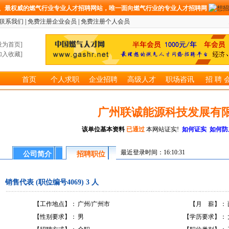
、最权威的燃气行业专业人才招聘网站，唯一面向燃气行业的专业人才招聘网
联系我们
|
免费注册企业会员
|
免费注册个人会员
设为首页
]
加入收藏
]
首页
个人求职
企业招聘
高级人才
职场咨讯
招 聘 
广州联诚能源科技发展有
该单位基本资料
已通过
本网站证实!
如何证实
如何防
最近登录时间：16:10:31
公司简介
招聘职位
销售代表 (职位编号4069) 3 人
【工作地点】：
广州/广州市
【月 薪】：
【性别要求】：
男
【学历要求】：