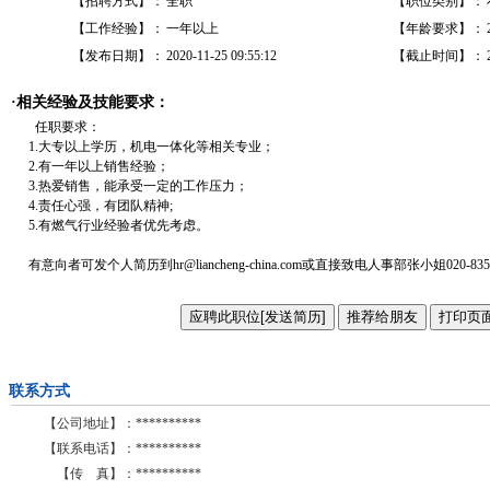
【招聘方式】：
全职
【职位类别】：
【工作经验】：
一年以上
【年龄要求】：
【发布日期】：
2020-11-25 09:55:12
【截止时间】：
·相关经验及技能要求：
任职要求：
1.大专以上学历，机电一体化等相关专业；
2.有一年以上销售经验；
3.热爱销售，能承受一定的工作压力；
4.责任心强，有团队精神;
5.有燃气行业经验者优先考虑。
有意向者可发个人简历到hr@liancheng-china.com或直接致电人事部张小姐020-8351
联系方式
【公司地址】：
**********
【联系电话】：
**********
【传 真】：
**********