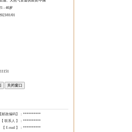
石油、天然气管道供应类/不限
21 - 40岁
2023/01/01
1151
【邮政编码】：
**********
【 联系人 】：
**********
【 E-mail 】：
**********