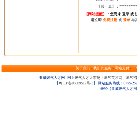
【传 真】：
*********
【网站提醒】：
您尚
未
登录
或
请立即
免费注册
或
登录
与
关于我们
-
我们的服务
-
网站支付
-
广
亚威燃气人才网--网上
燃气人才大市场
！
燃气英才网
、
燃气招
【
粤ICP备05009517号-3
】 网站服务热线：0755-259098
未经【亚威燃气人才网