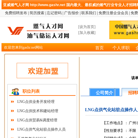
亚威燃气人才网
http://www.gashr.net
国内最大、最权威的燃气行业专业人才招聘
免费招聘发布
|
简历搜索
|
忘记密码
|
广告报价
|
联系我们
|
免费注册企业会员
|
免费
[
设为首页
]
[
加入收藏
]
欢迎您来到gashr.net网站
首页
个人求职
该
职位列表
公司简介
招聘
LNG点供业务开发经理
LNG点供气化站驻点操作人员 (
LNG点供技术和建站经理
LNG点供贸易&调度经理
【工作地点】：
广州
LNG点供气化站驻点操作人员
【性别要求】：
不限