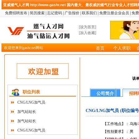
亚威燃气人才网
http://www.gashr.net
国内最大、最权威的燃气行业专业人才招聘
免费招聘发布
|
简历搜索
|
忘记密码
|
广告报价
|
联系我们
|
免费注册企业会员
|
免费
[
设为首页
]
[
加入收藏
]
欢迎您来到gashr.net网站
首页
个人求职
该
职位列表
公司简介
招聘
CNG/LNG加气员
CNG/LNG加气员 (职位编号41
加气站站长
加气站站长
【工作地点】：
乌海
CNG/LNG加气员
【性别要求】：
男