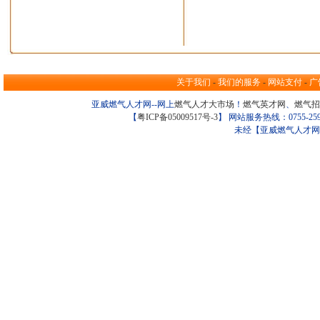
关于我们
-
我们的服务
-
网站支付
-
广
亚威燃气人才网--网上
燃气人才大市场
！
燃气英才网
、
燃气招
【
粤ICP备05009517号-3
】 网站服务热线：0755-259098
未经【亚威燃气人才网