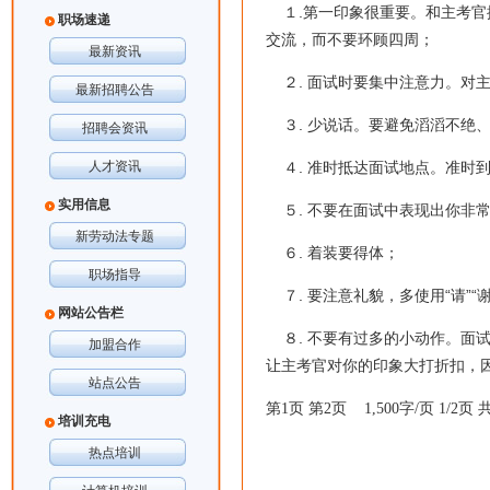
１.第一印象很重要。和主考官
职场速递
交流，而不要环顾四周；
最新资讯
２. 面试时要集中注意力。对
最新招聘公告
３. 少说话。要避免滔滔不绝
招聘会资讯
人才资讯
４. 准时抵达面试地点。准时
实用信息
５. 不要在面试中表现出你非
新劳动法专题
６. 着装要得体；
职场指导
７. 要注意礼貌，多使用“请”“
网站公告栏
８. 不要有过多的小动作。面
加盟合作
让主考官对你的印象大打折扣，
站点公告
第1页
第2页
1,500字/页 1/2页 
培训充电
热点培训