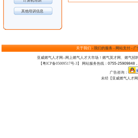
计算机培训
其他培训信息
关于我们
-
我们的服务
-
网站支付
-
广
亚威燃气人才网--网上
燃气人才大市场
！
燃气英才网
、
燃气招
【
粤ICP备05009517号-3
】 网站服务热线：
0755-25909848，
广告咨询：
未经【亚威燃气人才网