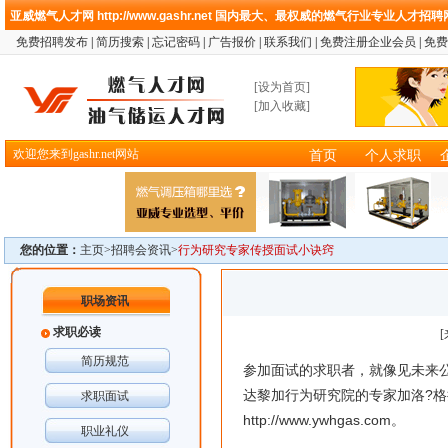
亚威燃气人才网
http://www.gashr.net
国内最大、最权威的燃气行业专业人才招聘
免费招聘发布
|
简历搜索
|
忘记密码
|
广告报价
|
联系我们
|
免费注册企业会员
|
免费
[
设为首页
]
[
加入收藏
]
欢迎您来到gashr.net网站
首页
个人求职
您的位置：
主页>
招聘会资讯
>
行为研究专家传授面试小诀窍
职场资讯
求职必读
简历规范
参加面试的求职者，就像见未来
达黎加行为研究院的专家加洛?
求职面试
http://www.ywhgas.com
。
职业礼仪