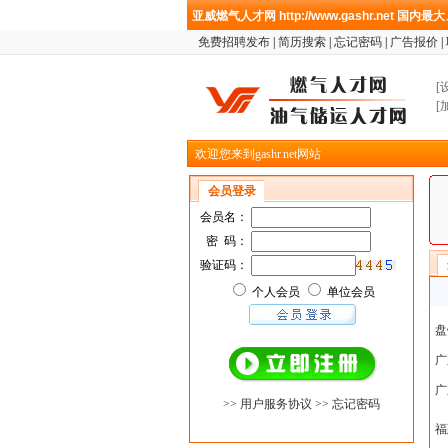
亚威燃气人才网
http://www.gashr.net
国内最大
免费招聘发布
|
简历搜索
|
忘记密码
|
广告报价
|
[
[
欢迎您来到gashr.net网站
会员登录
会员名：
密 码：
验证码：
个人会员
单位会员
盘
广
广
>> 用户服务协议
>> 忘记密码
福