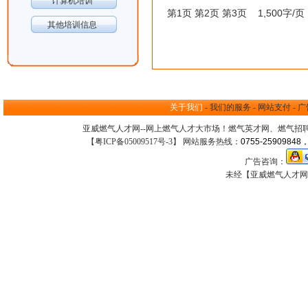
计算机培训
第1页
第2页
第3页
1,500字/页 
其他培训信息
关于我们
-
我们的服务
-
网站支付
-
广
亚威燃气人才网--网上
燃气人才大市场
！
燃气英才网
、
燃气招
【
粤ICP备05009517号-3
】 网站服务热线：
0755-25909848，
广告咨询：
未经【亚威燃气人才网