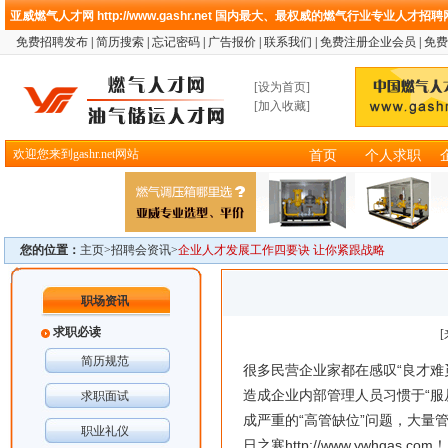
亚威燃气人才网
http://www.gashr.net
国内最大、最权威的燃气行业专业人才招聘
免费招聘发布
|
简历搜索
|
忘记密码
|
广告报价
|
联系我们
|
免费注册企业会员
|
免费
[
设为首页
]
[
加入收藏
]
欢迎您来到gashr.net网站
首页
个人求职
您的位置：
主页>
招聘会资讯
>
企业人才发展工作四要诀 让你紧跟战略
职场资讯
求职必读
简历规范
很多民营企业家都在感叹“良才难
造成企业内部管理人员习惯于“服
求职面试
成严重的“高管缺位”问题，大量
职业礼仪
日之寒
http://www.ywhgas.com
！