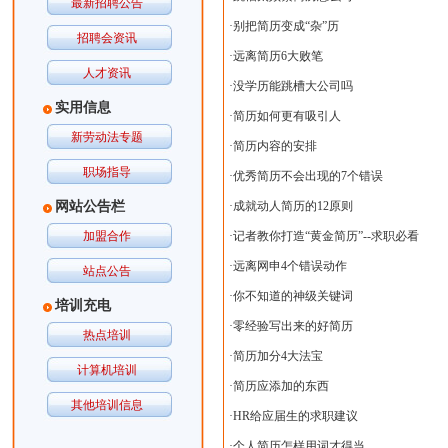
最新招聘公告
·
别把简历变成“杂”历
招聘会资讯
·
远离简历6大败笔
人才资讯
·
没学历能跳槽大公司吗
实用信息
·
简历如何更有吸引人
新劳动法专题
·
简历内容的安排
职场指导
·
优秀简历不会出现的7个错误
网站公告栏
·
成就动人简历的12原则
加盟合作
·
记者教你打造“黄金简历”--求职必看
·
远离网申4个错误动作
站点公告
·
你不知道的神级关键词
培训充电
·
零经验写出来的好简历
热点培训
·
简历加分4大法宝
计算机培训
·
简历应添加的东西
其他培训信息
·
HR给应届生的求职建议
·
个人简历怎样用词才得当