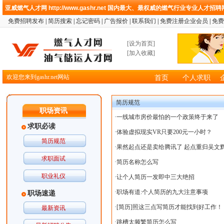
亚威燃气人才网
http://www.gashr.net
国内最大、最权威的燃气行业专业人才招聘
免费招聘发布
|
简历搜索
|
忘记密码
|
广告报价
|
联系我们
|
免费注册企业会员
|
免费
[
设为首页
]
[
加入收藏
]
欢迎您来到gashr.net网站
首页
个人求职
简历规范
职场资讯
·
一线城市房价最怕的一个政策终于来了
求职必读
·
体验虚拟现实VR只要200元一小时？
简历规范
·
果然起点还是卖给腾讯了 起点重归吴文
求职面试
·
简历名称怎么写
职业礼仪
·
让个人简历一发即中三大绝招
·
职场有道:个人简历的九大注意事项
职场速递
·
[简历]照这三点写简历才能找到好工作！
最新资讯
·
跳槽太频繁简历怎么写