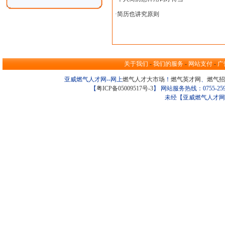
·
简历也讲究原则
关于我们
-
我们的服务
-
网站支付
-
广
亚威燃气人才网--网上
燃气人才大市场
！
燃气英才网
、
燃气招
【
粤ICP备05009517号-3
】 网站服务热线：0755-259098
未经【亚威燃气人才网