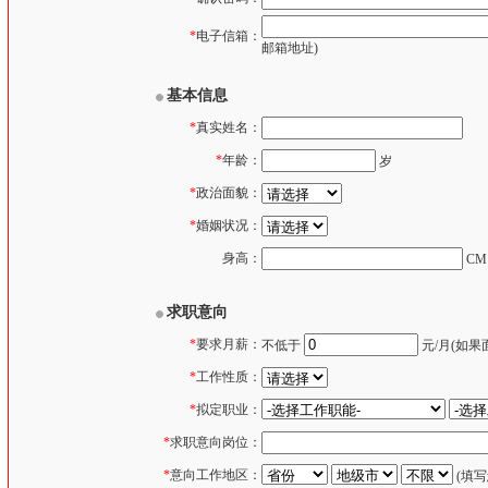
*
电子信箱：
邮箱地址)
基本信息
*
真实姓名：
*
年龄：
岁
*
政治面貌：
*
婚姻状况：
身高：
CM
求职意向
*
要求月薪：
不低于
元/月(如果面
*
工作性质：
*
拟定职业：
*
求职意向岗位：
*
意向工作地区：
(填