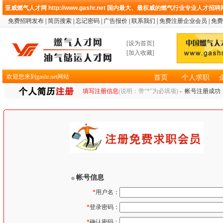
亚威燃气人才网
http://www.gashr.net
国内最大、最权威的燃气行业专业人才招聘
免费招聘发布
|
简历搜索
|
忘记密码
|
广告报价
|
联系我们
|
免费注册企业会员
|
免费
[
设为首页
]
[
加入收藏
]
欢迎您来到gashr.net网站
首页
个人求职
填写注册信息
(说明：带“*”为必填项)
- 帐号注册成功 
帐号信息
*
用户名：
*
登录密码：
*
确认密码：