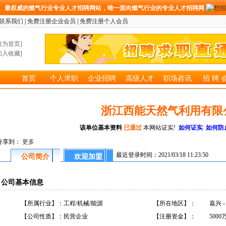
、最权威的燃气行业专业人才招聘网站，唯一面向燃气行业的专业人才招聘网
联系我们
|
免费注册企业会员
|
免费注册个人会员
设为首页
]
加入收藏
]
首页
个人求职
企业招聘
高级人才
职场咨讯
招 聘 
浙江西能天然气利用有限
该单位基本资料
已通过
本网站证实!
如何证实
如何防
分享到：
更多
最近登录时间：2021/03/18 11:23:50
公司简介
欢迎加盟
公司基本信息
【所属行业】：
工程/机械/能源
【所在地区】：
嘉兴 
【公司性质】：
民营企业
【注册资金】：
5000