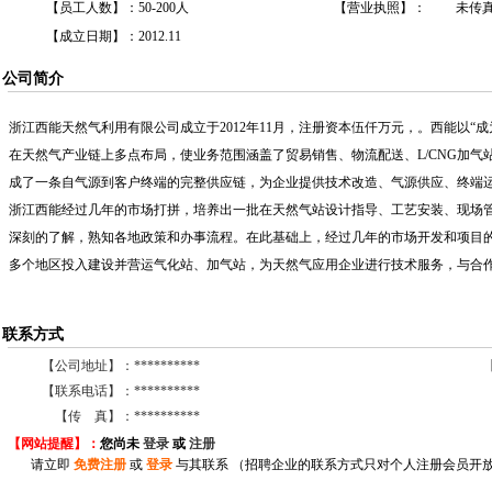
【员工人数】：
50-200人
【营业执照】：
未传
【成立日期】：
2012.11
公司简介
浙江西能天然气利用有限公司成立于2012年11月，注册资本伍仟万元，。西能以“
在天然气产业链上多点布局，使业务范围涵盖了贸易销售、物流配送、L/CNG加气
成了一条自气源到客户终端的完整供应链，为企业提供技术改造、气源供应、终端
浙江西能经过几年的市场打拼，培养出一批在天然气站设计指导、工艺安装、现场
深刻的了解，熟知各地政策和办事流程。在此基础上，经过几年的市场开发和项目
多个地区投入建设并营运气化站、加气站，为天然气应用企业进行技术服务，与合
联系方式
【公司地址】：
**********
【联系电话】：
**********
【传 真】：
**********
【网站提醒】：
您尚
未
登录
或
注册
请立即
免费注册
或
登录
与其联系 （招聘企业的联系方式只对个人注册会员开