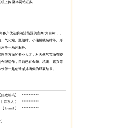
真或上传 至本网站证实
成为客户优选的清洁能源供应商”为目标，，
站、气化站、瓶组站、小储罐撬装站等。形
运用等一系列服务。
管理等方面的专业人才，对天然气市场有较
的合理运作，目前已在金华、杭州、嘉兴等
作伙伴一起创造减排增值的双赢结果。
【邮政编码】：
**********
【 联系人 】：
**********
【 E-mail 】：
**********
放）