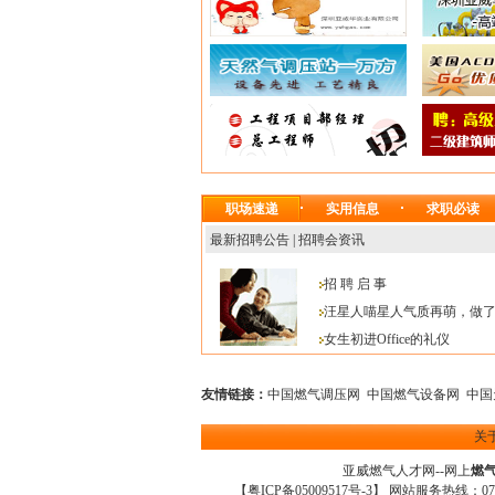
职场速递
实用信息
求职必读
最新招聘公告
|
招聘会资讯
招 聘 启 事
汪星人喵星人气质再萌，做
女生初进Office的礼仪
友情链接：
中国燃气调压网
中国燃气设备网
中国
关
亚威燃气人才网
--网上
燃
【
粤ICP备05009517号-3
】 网站服务热线：0755-