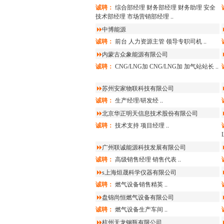
诚聘：
综合部经理
财务部经理
财务助理
安全
技术部经理
市场营销部经理
..
中博能源
诚聘：
前台
人力资源主管
领导专职司机
..
内蒙古众象能源有限公司
诚聘：
CNG/LNG加
CNG/LNG加
加气站站长
..
苏州安家物联科技有限公司
诚聘：
生产经理/研发经
..
北京华正明天信息技术股份有限公司
诚聘：
技术支持
项目经理
..
广州联诚能源科技发展有限公司
诚聘：
高级销售经理
销售代表
..
s上海烜晟科学仪器有限公司
诚聘：
燃气设备销售精英
..
盘锦尚恒燃气设备有限公司
诚聘：
燃气设备生产车间
..
杭州天龙钢瓶有限公司