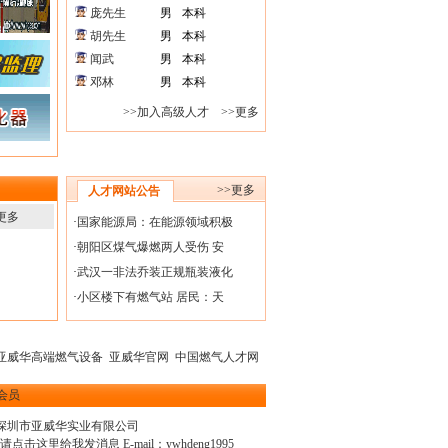
庞先生
男
本科
胡先生
男
本科
闻武
男
本科
邓林
男
本科
>>加入高级人才
>>更多
>>更多
人才网站公告
更多
·
国家能源局：在能源领域积极
·
朝阳区煤气爆燃两人受伤 安
·
武汉一非法乔装正规瓶装液化
·
小区楼下有燃气站 居民：天
亚威华高端燃气设备
亚威华官网
中国燃气人才网
会员
深圳市亚威华实业有限公司
E-mail：
ywhdeng1995