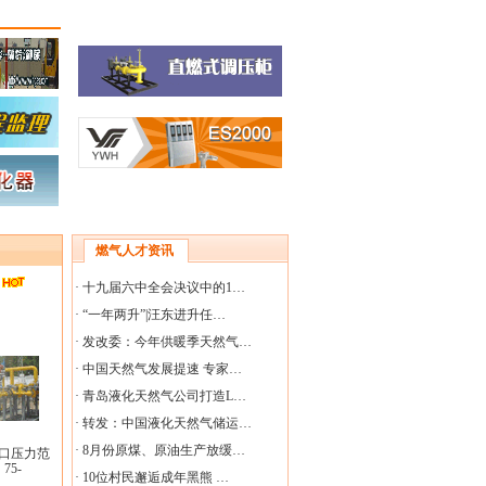
燃气人才资讯
·
十九届六中全会决议中的1…
·
“一年两升”|汪东进升任…
·
发改委：今年供暖季天然气…
·
中国天然气发展提速 专家…
·
青岛液化天然气公司打造L…
·
转发：中国液化天然气储运…
·
8月份原煤、原油生产放缓…
;出口压力范
75-
·
10位村民邂逅成年黑熊 …