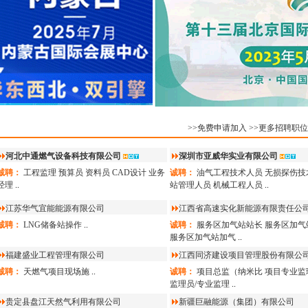
有限公司
9.16
诚聘：
技术支持
...
广东港能新能源科技有
司
9.16
诚聘：
天然气气化站站
广东港能新能源科技有
司
9.16
诚聘：
LNG点供气化站
作人员
...
广东港能新能源科技有
>>免费申请加入
司
9.16
>>更多招聘职位
诚聘：
LNG点供贸易&
理
...
河北中通燃气设备科技有限公司
深圳市亚威华实业有限公司
广东港能新能源科技有
诚聘：
工程监理
预算员
资料员
CAD设计
业务
诚聘：
油气工程技术人员
无损探伤技
司
9.16
经理
..
站管理人员
机械工程人员
..
诚聘：
LNG点供技术和
理
...
江苏华气宜能能源有限公司
江西省高速实化新能源有限责任公
广东港能新能源科技有
诚聘：
LNG储备站操作
..
诚聘：
服务区加气站站长
服务区加气
司
9.16
服务区加气站加气
..
诚聘：
LNG点供业务开
理
...
福建盛业工程管理有限公司
江西同济建设项目管理股份有限公
河北盛德燃气有限公司
诚聘：
天燃气项目现场施
..
诚聘：
项目总监（纳米比
项目专业监
诚聘：
分公司总经理
...
监理员/专业监理
..
贵定县盘江天然气利用有限公司
新疆巨融能源（集团）有限公司