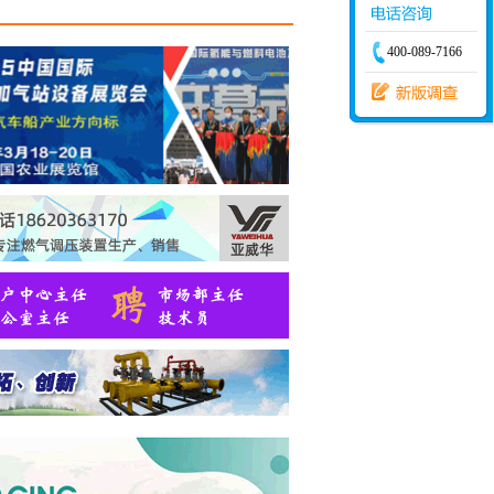
限公
调度经
400-089-7166
限公
建站经
限公
发经
9.16
有限
有限
股份
股份