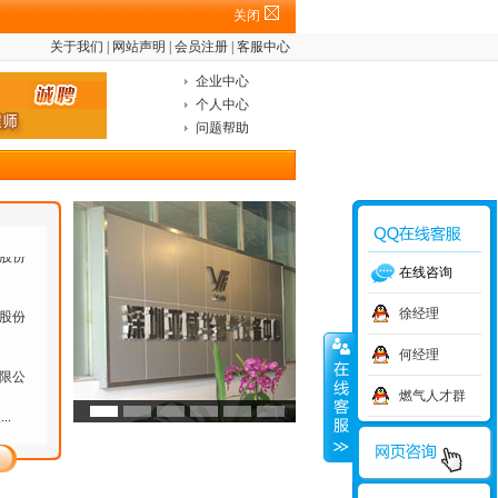
关闭
关于我们
|
网站声明
|
会员注册
|
客服中心
企业中心
个人中心
问题帮助
有限
有限
股份
在线咨询
股份
徐经理
何经理
限公
燃气人才群
长
...
限公
驻点操