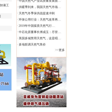
·
中国天然气产业高质量发展面…
卸液工
·
供暖季到来，我国天然气市场…
·
天然气冬季保供战提速冲刺
司
·
环保公用行业：天然气改革再…
·
2019年中国煤质天然气行…
·
中石化原董事长傅成玉：尽管…
·
美国多城禁用天然气，这是唱…
·
多地联调天然气售价
>>更多