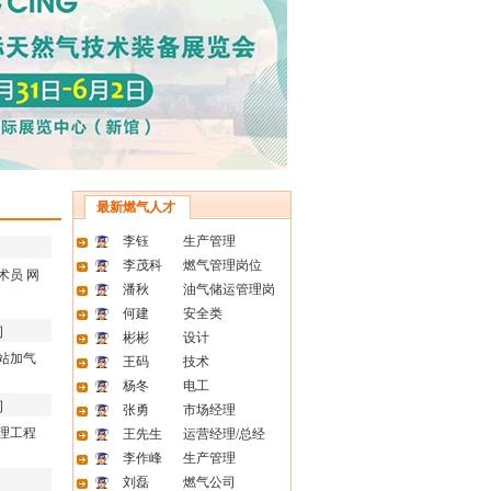
限公
长
...
限公
驻点操
限公
最新燃气人才
调度经
李钰
生产管理
限公
李茂科
燃气管理岗位
术员
网
潘秋
油气储运管理岗
建站经
何建
安全类
司
彬彬
设计
限公
站加气
王码
技术
发经
杨冬
电工
司
张勇
市场经理
9.16
理工程
王先生
运营经理/总经
李作峰
生产管理
刘磊
燃气公司