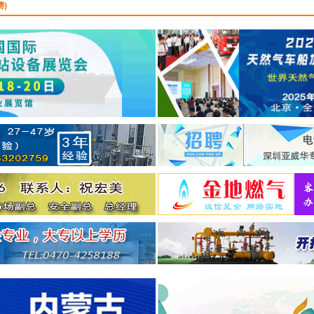
榜)
广东港能新能源科技有
司
9.16
诚聘：
LNG点供贸易&
理
...
广东港能新能源科技有
司
9.16
诚聘：
LNG点供技术和
理
...
广东港能新能源科技有
司
9.16
诚聘：
LNG点供业务开
理
...
河北盛德燃气有限公司
诚聘：
分公司总经理
...
广州联诚能源科技发展
公司
12.30
诚聘：
销售代表
...
浙江文华建设项目管理
公司
12.30
诚聘：
燃气监理工程师
...
北京华正明天信息技术
有限公司
9.16
诚聘：
项目经理
...
北京华正明天信息技术