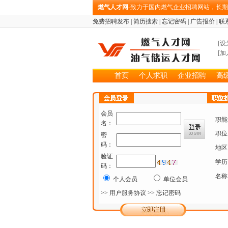
燃气人才网
-致力于国内燃气企业招聘网站，长
免费招聘发布
|
简历搜索
|
忘记密码
|
广告报价
|
联
[
设
[
加
首页
个人求职
企业招聘
高
会员
职能
名：
职位
密
码：
地区
验证
学历
码：
名称
个人会员
单位会员
>> 用户服务协议
>> 忘记密码