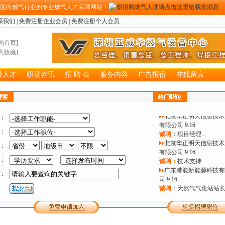
期面向燃气行业的专业燃气人才应聘网站！
系我们
|
免费注册企业会员
|
免费注册个人会员
为首页
]
入收藏
]
广州联诚能源科技发展
公司
12.30
级人才
职场咨讯
招 聘 会
服务内容
广告报价
在线留言
诚聘：
销售代表
...
浙江文华建设项目管理
公司
12.30
诚聘：
燃气监理工程师
...
北京华正明天信息技术
：
有限公司
9.16
诚聘：
项目经理
...
：
北京华正明天信息技术
：
有限公司
9.16
诚聘：
技术支持
...
：
广东港能新能源科技有
：
司
9.16
诚聘：
天然气气化站站
广东港能新能源科技有
司
9.16
诚聘：
LNG点供气化站
作人员
...