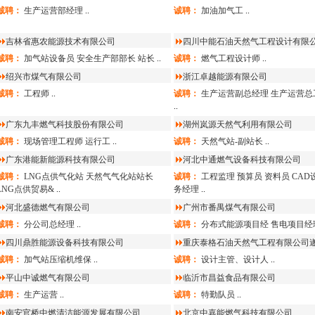
诚聘：
生产运营部经理
..
诚聘：
加油加气工
..
吉林省惠农能源技术有限公司
四川中能石油天然气工程设计有限
诚聘：
加气站设备员
安全生产部部长
站长
..
诚聘：
燃气工程设计师
..
绍兴市煤气有限公司
浙江卓越能源有限公司
诚聘：
工程师
..
诚聘：
生产运营副总经理
生产运营总
..
广东九丰燃气科技股份有限公司
湖州岚源天然气利用有限公司
诚聘：
现场管理工程师
运行工
..
诚聘：
天然气站-副站长
..
广东港能新能源科技有限公司
河北中通燃气设备科技有限公司
诚聘：
LNG点供气化站
天然气气化站站长
诚聘：
工程监理
预算员
资料员
CAD
LNG点供贸易&
..
务经理
..
河北盛德燃气有限公司
广州市番禺煤气有限公司
诚聘：
分公司总经理
..
诚聘：
分布式能源项目经
售电项目经
四川鼎胜能源设备科技有限公司
重庆泰格石油天然气工程有限公司
诚聘：
加气站压缩机维保
..
诚聘：
设计主管、设计人
..
平山中诚燃气有限公司
临沂市昌益食品有限公司
诚聘：
生产运营
..
诚聘：
特勤队员
..
南安官桥中燃清洁能源发展有限公司
北京中嘉能燃气科技有限公司