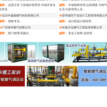
诚聘：
运营主管
工程项目管理员
市场开发员
诚聘：
市场销售经理
运营调度
天然气
仓管员
..
文员
行政管理人员
..
北京中嘉能燃气科技有限公司
苏州城市产业设计工程管理有限公
诚聘：
销售专员
..
诚聘：
设计院设计部经理
..
广州港华燃气有限公司
长春天伦燃气工程投资有限公司
诚聘：
部门助理/高级文
..
诚聘：
安全工程师
总经理
..