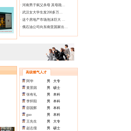
·
河南男子弑父杀母 其母跪…
·
武汉女大学生发200多万…
·
这个房地产市场泡沫巨大 …
·
俄石油公司向东南亚国家出…
高级燃气人才
阿华
男
大专
黄景因
男
硕士
张有礼
男
本科
李怀阳
男
本科
邵国辉
男
本科
guo
男
本科
王先生
男
大专
赵志儒
男
硕士