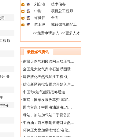
刘庆澳
技术储备
中尉
项目总工程师
许健伟
全面
公司
赵卫波
城镇燃气输配工
>>免费申请加入
>>更多人才
工程师
最新燃气资讯
·
南疆天然气利民管网三岔压气…
·
全国最大储气库中石油呼图壁…
设计
业
·
建设液化天然气加注工程 促…
·
雄安新区首批安置房开始入户…
·
中国5大油气能源战略通道
理
..
·
重磅：国家发展改革委 国家…
遂宁分
·
国内首座！中国海油沿海LN…
·
母站、加油加气站二手设备招…
·
中石油：前三季销售进口天然…
·
环保压力叠加需求增长 液化…