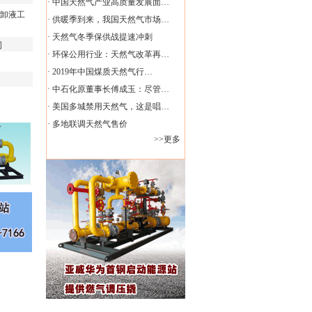
·
中国天然气产业高质量发展面…
卸液工
·
供暖季到来，我国天然气市场…
·
天然气冬季保供战提速冲刺
司
·
环保公用行业：天然气改革再…
·
2019年中国煤质天然气行…
·
中石化原董事长傅成玉：尽管…
·
美国多城禁用天然气，这是唱…
·
多地联调天然气售价
>>更多