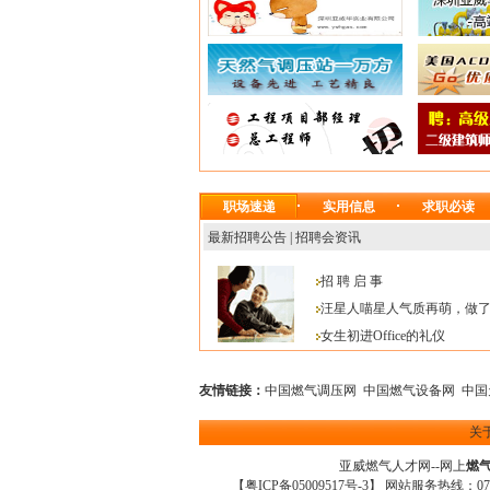
职场速递
实用信息
求职必读
最新招聘公告
|
招聘会资讯
招 聘 启 事
汪星人喵星人气质再萌，做
女生初进Office的礼仪
友情链接：
中国燃气调压网
中国燃气设备网
中国
关
亚威燃气人才网
--网上
燃
【
粤ICP备05009517号-3
】 网站服务热线：0755-