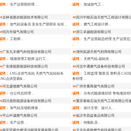
诚聘：
生产运营部经理
..
诚聘：
加油加气工
..
吉林省惠农能源技术有限公司
四川中能石油天然气工程设计有限
诚聘：
加气站设备员
安全生产部部长
站长
..
诚聘：
燃气工程设计师
..
绍兴市煤气有限公司
浙江卓越能源有限公司
诚聘：
工程师
..
诚聘：
生产运营副总经理
生产运营总
..
广东九丰燃气科技股份有限公司
湖州岚源天然气利用有限公司
诚聘：
现场管理工程师
运行工
..
诚聘：
天然气站-副站长
..
广东港能新能源科技有限公司
河北中通燃气设备科技有限公司
诚聘：
LNG点供气化站
天然气气化站站长
诚聘：
工程监理
预算员
资料员
CAD
LNG点供贸易&
..
务经理
..
河北盛德燃气有限公司
广州市番禺煤气有限公司
诚聘：
分公司总经理
..
诚聘：
分布式能源项目经
售电项目经
四川鼎胜能源设备科技有限公司
重庆泰格石油天然气工程有限公司
诚聘：
加气站压缩机维保
..
诚聘：
设计主管、设计人
..
平山中诚燃气有限公司
临沂市昌益食品有限公司
诚聘：
生产运营
..
诚聘：
特勤队员
..
南安官桥中燃清洁能源发展有限公司
北京中嘉能燃气科技有限公司