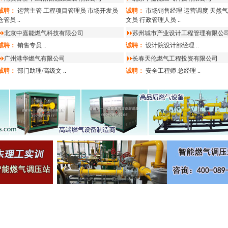
诚聘：
运营主管
工程项目管理员
市场开发员
诚聘：
市场销售经理
运营调度
天然气
仓管员
..
文员
行政管理人员
..
北京中嘉能燃气科技有限公司
苏州城市产业设计工程管理有限公
诚聘：
销售专员
..
诚聘：
设计院设计部经理
..
广州港华燃气有限公司
长春天伦燃气工程投资有限公司
诚聘：
部门助理/高级文
..
诚聘：
安全工程师
总经理
..