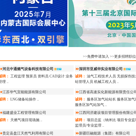
司
9.16
诚聘：
天然气气化站站
广东港能新能源科技有
司
9.16
诚聘：
LNG点供气化站
作人员
...
广东港能新能源科技有
司
9.16
诚聘：
LNG点供贸易&
理
...
>>免费申请加入
>>更多招聘职位
广东港能新能源科技有
司
9.16
河北中通燃气设备科技有限公司
深圳市亚威华实业有限公司
诚聘：
LNG点供技术和
理
...
诚聘：
工程监理
预算员
资料员
CAD设计
业务
诚聘：
油气工程技术人员
无损探伤技
广东港能新能源科技有
经理
..
站管理人员
机械工程人员
..
司
9.16
江苏华气宜能能源有限公司
江西省高速实化新能源有限责任公
诚聘：
LNG点供业务开
理
...
诚聘：
LNG储备站操作
..
诚聘：
服务区加气站站长
服务区加气
河北盛德燃气有限公司
服务区加气站加气
..
诚聘：
分公司总经理
...
福建盛业工程管理有限公司
江西同济建设项目管理股份有限公
诚聘：
天燃气项目现场施
..
诚聘：
项目总监（纳米比
项目专业监
监理员/专业监理
..
贵定县盘江天然气利用有限公司
新疆巨融能源（集团）有限公司