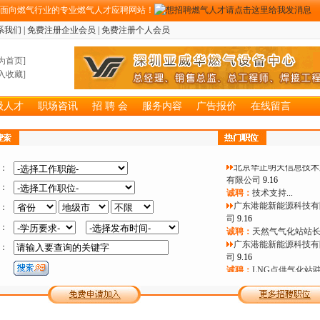
期面向燃气行业的专业燃气人才应聘网站！
系我们
|
免费注册企业会员
|
免费注册个人会员
广州联诚能源科技发展
为首页
]
公司
12.30
入收藏
]
诚聘：
销售代表
...
浙江文华建设项目管理
公司
12.30
级人才
职场咨讯
招 聘 会
服务内容
广告报价
在线留言
诚聘：
燃气监理工程师
...
北京华正明天信息技术
有限公司
9.16
诚聘：
项目经理
...
北京华正明天信息技术
：
有限公司
9.16
：
诚聘：
技术支持
...
广东港能新能源科技有
：
司
9.16
：
诚聘：
天然气气化站站
广东港能新能源科技有
：
司
9.16
诚聘：
LNG点供气化站
作人员
...
广东港能新能源科技有
司
9.16