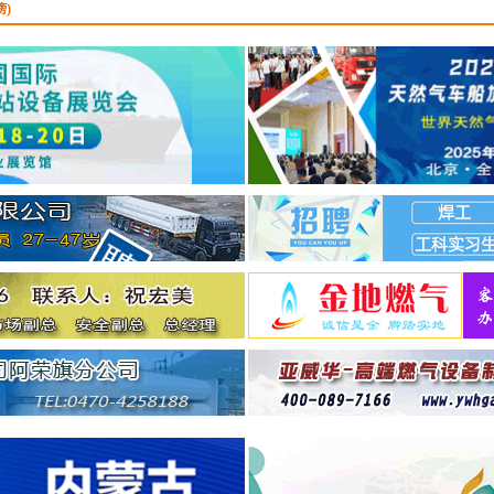
诚聘：
LNG点供贸易&
榜)
理
...
广东港能新能源科技有
司
9.16
诚聘：
LNG点供技术和
理
...
广东港能新能源科技有
司
9.16
诚聘：
LNG点供业务开
理
...
河北盛德燃气有限公司
诚聘：
分公司总经理
...
广州联诚能源科技发展
公司
12.30
诚聘：
销售代表
...
浙江文华建设项目管理
公司
12.30
诚聘：
燃气监理工程师
...
北京华正明天信息技术
有限公司
9.16
诚聘：
项目经理
...
北京华正明天信息技术
有限公司
9.16
诚聘：
技术支持
...
广东港能新能源科技有