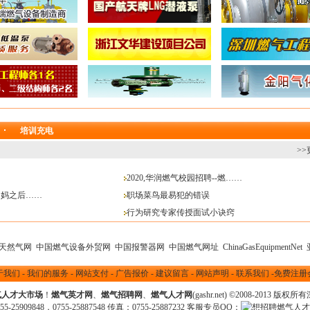
培训充电
>>
2020,华润燃气校园招聘--燃……
了妈之后……
职场菜鸟最易犯的错误
行为研究专家传授面试小诀窍
天然气网
中国燃气设备外贸网
中国报警器网
中国燃气网址
ChinaGasEquipmentNet
于我们
-
我们的服务
-
网站支付
-
广告报价
-
建议留言
-
网站声明
-
联系我们
-
免费注册
气人才大市场
！
燃气英才网
、
燃气招聘网
、
燃气人才网
(gashr.net) ©2008-2013
版权所有
25909848，0755-25887548 传真：0755-25887232 客服专员QQ：