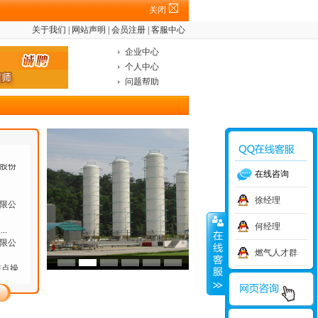
关闭
关于我们
|
网站声明
|
会员注册
|
客服中心
有限
企业中心
个人中心
问题帮助
有限
股份
股份
在线咨询
徐经理
限公
何经理
长
...
限公
燃气人才群
驻点操
限公