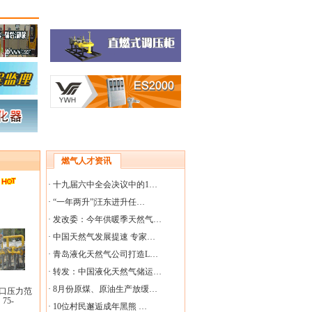
燃气人才资讯
·
十九届六中全会决议中的1…
·
“一年两升”|汪东进升任…
·
发改委：今年供暖季天然气…
·
中国天然气发展提速 专家…
·
青岛液化天然气公司打造L…
·
转发：中国液化天然气储运…
·
8月份原煤、原油生产放缓…
;出口压力范
75-
·
10位村民邂逅成年黑熊 …