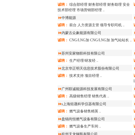
诚聘：
综合部经理
财务部经理
财务助理
安全
技术部经理
市场营销部经理
..
中博能源
诚聘：
前台
人力资源主管
领导专职司机
..
内蒙古众象能源有限公司
诚聘：
CNG/LNG加
CNG/LNG加
加气站站长
..
苏州安家物联科技有限公司
诚聘：
生产经理/研发经
..
北京华正明天信息技术股份有限公司
诚聘：
技术支持
项目经理
..
广州联诚能源科技发展有限公司
诚聘：
高级销售经理
销售代表
..
s上海烜晟科学仪器有限公司
诚聘：
燃气设备销售精英
..
盘锦尚恒燃气设备有限公司
诚聘：
燃气设备生产车间
..
杭州天龙钢瓶有限公司