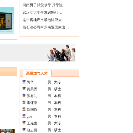
·
河南男子弑父杀母 其母跪…
·
武汉女大学生发200多万…
·
这个房地产市场泡沫巨大 …
·
俄石油公司向东南亚国家出…
高级燃气人才
阿华
男
大专
黄景因
男
硕士
张有礼
男
本科
李怀阳
男
本科
邵国辉
男
本科
guo
男
本科
王先生
男
大专
赵志儒
男
硕士