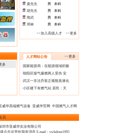
庞先生
男
本科
胡先生
男
本科
闻武
男
本科
邓林
男
本科
>>加入高级人才
>>更多
>>更多
人才网站公告
更多
·
国家能源局：在能源领域积极
·
朝阳区煤气爆燃两人受伤 安
·
武汉一非法乔装正规瓶装液化
·
小区楼下有燃气站 居民：天
亚威华高端燃气设备
亚威华官网
中国燃气人才网
会员
深圳市亚威华实业有限公司
E-mail：
ywhdeng1995