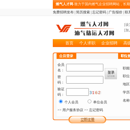
燃气人才网
-致力于国内燃气企业招聘网站，长
免费招聘发布
|
简历搜索
|
忘记密码
|
广告报价
|
联
[
设
[
加
首页
个人求职
企业招聘
高
会员
职能
名：
职位
密
码：
地区
验证
学历
码：
名称
个人会员
单位会员
>> 用户服务协议
>> 忘记密码