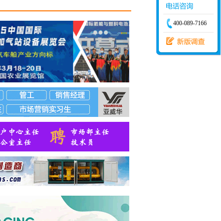
调度经
限公
400-089-7166
建站经
限公
发经
9.16
有限
有限
股份
股份
限公