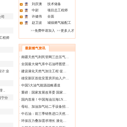
刘庆澳
技术储备
中尉
项目总工程师
许健伟
全面
公司
赵卫波
城镇燃气输配工
>>免费申请加入
>>更多人才
工程师
最新燃气资讯
·
南疆天然气利民管网三岔压气…
·
全国最大储气库中石油呼图壁…
设计
业
·
建设液化天然气加注工程 促…
·
雄安新区首批安置房开始入户…
·
中国5大油气能源战略通道
理
..
·
重磅：国家发展改革委 国家…
遂宁分
·
国内首座！中国海油沿海LN…
·
母站、加油加气站二手设备招…
·
中石油：前三季销售进口天然…
·
环保压力叠加需求增长 液化…