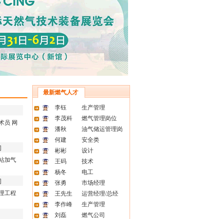
长
...
限公
驻点操
限公
调度经
最新燃气人才
限公
李钰
生产管理
建站经
李茂科
燃气管理岗位
术员
网
潘秋
油气储运管理岗
限公
何建
安全类
司
发经
彬彬
设计
站加气
王码
技术
9.16
杨冬
电工
司
张勇
市场经理
理工程
王先生
运营经理/总经
李作峰
生产管理
刘磊
燃气公司