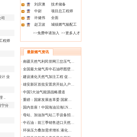
刘庆澳
技术储备
中尉
项目总工程师
许健伟
全面
公司
赵卫波
城镇燃气输配工
>>免费申请加入
>>更多人才
工程师
最新燃气资讯
·
南疆天然气利民管网三岔压气…
·
全国最大储气库中石油呼图壁…
设计
业
·
建设液化天然气加注工程 促…
·
雄安新区首批安置房开始入户…
·
中国5大油气能源战略通道
理
..
·
重磅：国家发展改革委 国家…
遂宁分
·
国内首座！中国海油沿海LN…
·
母站、加油加气站二手设备招…
·
中石油：前三季销售进口天然…
·
环保压力叠加需求增长 液化…