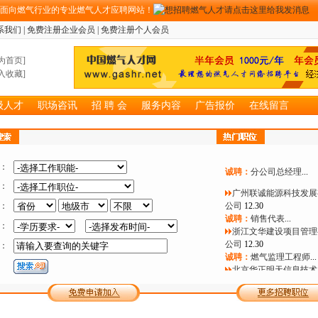
期面向燃气行业的专业燃气人才应聘网站！
司
9.16
诚聘：
LNG点供贸易&
系我们
|
免费注册企业会员
|
免费注册个人会员
理
...
广东港能新能源科技有
为首页
]
司
9.16
入收藏
]
诚聘：
LNG点供技术和
理
...
广东港能新能源科技有
级人才
职场咨讯
招 聘 会
服务内容
广告报价
在线留言
司
9.16
诚聘：
LNG点供业务开
理
...
河北盛德燃气有限公司
诚聘：
分公司总经理
...
：
广州联诚能源科技发展
：
公司
12.30
：
诚聘：
销售代表
...
浙江文华建设项目管理
：
公司
12.30
：
诚聘：
燃气监理工程师
...
北京华正明天信息技术
有限公司
9.16
诚聘：
项目经理
...
北京华正明天信息技术
有限公司
9.16