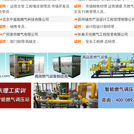
诚聘：
运营主管
工程项目管理员
市场开发员
诚聘：
市场销售经理
运营调度
天然气
仓管员
..
文员
行政管理人员
..
北京中嘉能燃气科技有限公司
苏州城市产业设计工程管理有限公
诚聘：
销售专员
..
诚聘：
设计院设计部经理
..
广州港华燃气有限公司
长春天伦燃气工程投资有限公司
诚聘：
部门助理/高级文
..
诚聘：
安全工程师
总经理
..