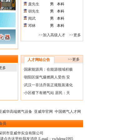
庞先生
男
本科
胡先生
男
本科
闻武
男
本科
邓林
男
本科
>>加入高级人才
>>更多
>>更多
人才网站公告
更多
·
国家能源局：在能源领域积极
·
朝阳区煤气爆燃两人受伤 安
·
武汉一非法乔装正规瓶装液化
·
小区楼下有燃气站 居民：天
亚威华高端燃气设备
亚威华官网
中国燃气人才网
会员
深圳市亚威华实业有限公司
E-mail：
ywhdeng1995