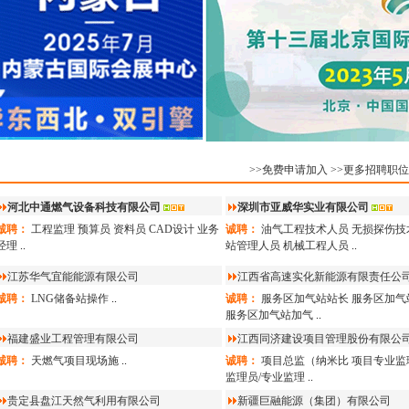
>>免费申请加入
>>更多招聘职位
河北中通燃气设备科技有限公司
深圳市亚威华实业有限公司
诚聘：
工程监理
预算员
资料员
CAD设计
业务
诚聘：
油气工程技术人员
无损探伤技
经理
..
站管理人员
机械工程人员
..
江苏华气宜能能源有限公司
江西省高速实化新能源有限责任公
诚聘：
LNG储备站操作
..
诚聘：
服务区加气站站长
服务区加气
服务区加气站加气
..
福建盛业工程管理有限公司
江西同济建设项目管理股份有限公
诚聘：
天燃气项目现场施
..
诚聘：
项目总监（纳米比
项目专业监
监理员/专业监理
..
贵定县盘江天然气利用有限公司
新疆巨融能源（集团）有限公司