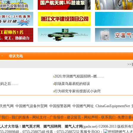
培训充电
>>
2020,华润燃气校园招聘--燃……
了妈之后……
职场菜鸟最易犯的错误
行为研究专家传授面试小诀窍
天然气网
中国燃气设备外贸网
中国报警器网
中国燃气网址
ChinaGasEquipmentNet
于我们
-
我们的服务
-
网站支付
-
广告报价
-
建议留言
-
网站声明
-
联系我们
-
免费注册
气人才大市场
！
燃气英才网
、
燃气招聘网
、
燃气人才网
(gashr.net) ©2008-2013
版权所有
25909848，0755-25887548 传真：0755-25887232 客服专员QQ：