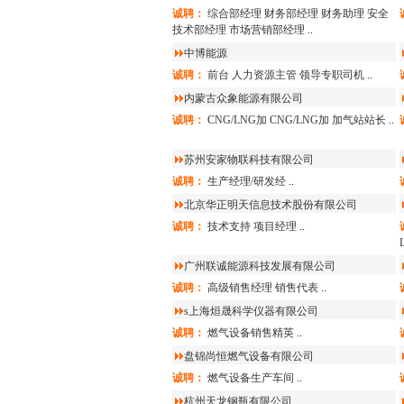
诚聘：
综合部经理
财务部经理
财务助理
安全
技术部经理
市场营销部经理
..
中博能源
诚聘：
前台
人力资源主管
领导专职司机
..
内蒙古众象能源有限公司
诚聘：
CNG/LNG加
CNG/LNG加
加气站站长
..
苏州安家物联科技有限公司
诚聘：
生产经理/研发经
..
北京华正明天信息技术股份有限公司
诚聘：
技术支持
项目经理
..
广州联诚能源科技发展有限公司
诚聘：
高级销售经理
销售代表
..
s上海烜晟科学仪器有限公司
诚聘：
燃气设备销售精英
..
盘锦尚恒燃气设备有限公司
诚聘：
燃气设备生产车间
..
杭州天龙钢瓶有限公司