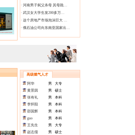
·
河南男子弑父杀母 其母跪…
·
武汉女大学生发200多万…
·
这个房地产市场泡沫巨大 …
·
俄石油公司向东南亚国家出…
高级燃气人才
阿华
男
大专
黄景因
男
硕士
张有礼
男
本科
李怀阳
男
本科
邵国辉
男
本科
guo
男
本科
王先生
男
大专
赵志儒
男
硕士