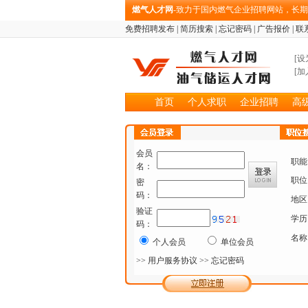
燃气人才网
-致力于国内燃气企业招聘网站，长
免费招聘发布
|
简历搜索
|
忘记密码
|
广告报价
|
联
[
设
[
加
首页
个人求职
企业招聘
高
会员
职能
名：
职位
密
码：
地区
验证
学历
码：
名称
个人会员
单位会员
>> 用户服务协议
>> 忘记密码