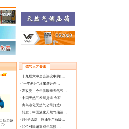
燃气人才资讯
·
十九届六中全会决议中的1…
·
“一年两升”|汪东进升任…
·
发改委：今年供暖季天然气…
·
中国天然气发展提速 专家…
·
青岛液化天然气公司打造L…
·
转发：中国液化天然气储运…
·
8月份原煤、原油生产放缓…
;出口压力范
75-
·
10位村民邂逅成年黑熊 …