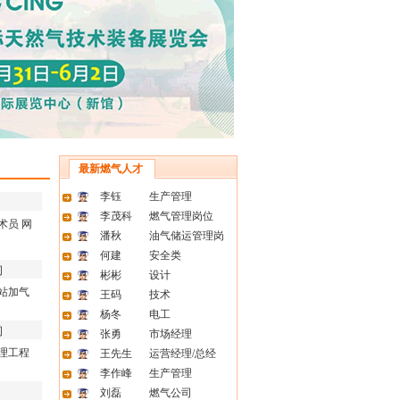
最新燃气人才
李钰
生产管理
李茂科
燃气管理岗位
术员
网
潘秋
油气储运管理岗
何建
安全类
司
彬彬
设计
站加气
王码
技术
杨冬
电工
司
张勇
市场经理
理工程
王先生
运营经理/总经
李作峰
生产管理
刘磊
燃气公司