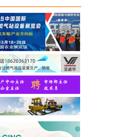
限公
长
...
限公
驻点操
限公
调度经
限公
建站经
限公
发经
9.16