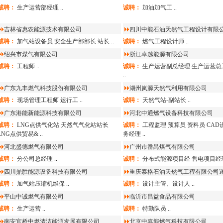
诚聘：
生产运营部经理
..
诚聘：
加油加气工
..
吉林省惠农能源技术有限公司
四川中能石油天然气工程设计有限
诚聘：
加气站设备员
安全生产部部长
站长
..
诚聘：
燃气工程设计师
..
绍兴市煤气有限公司
浙江卓越能源有限公司
诚聘：
工程师
..
诚聘：
生产运营副总经理
生产运营总
..
广东九丰燃气科技股份有限公司
湖州岚源天然气利用有限公司
诚聘：
现场管理工程师
运行工
..
诚聘：
天然气站-副站长
..
广东港能新能源科技有限公司
河北中通燃气设备科技有限公司
诚聘：
LNG点供气化站
天然气气化站站长
诚聘：
工程监理
预算员
资料员
CAD
LNG点供贸易&
..
务经理
..
河北盛德燃气有限公司
广州市番禺煤气有限公司
诚聘：
分公司总经理
..
诚聘：
分布式能源项目经
售电项目经
四川鼎胜能源设备科技有限公司
重庆泰格石油天然气工程有限公司
诚聘：
加气站压缩机维保
..
诚聘：
设计主管、设计人
..
平山中诚燃气有限公司
临沂市昌益食品有限公司
诚聘：
生产运营
..
诚聘：
特勤队员
..
南安官桥中燃清洁能源发展有限公司
北京中嘉能燃气科技有限公司