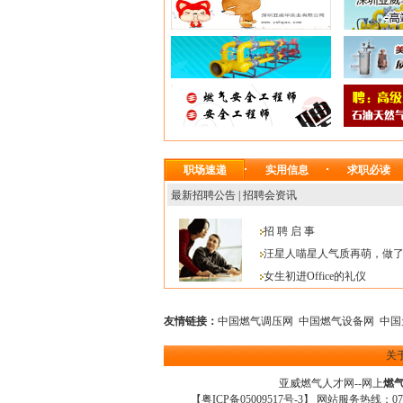
职场速递
实用信息
求职必读
最新招聘公告
|
招聘会资讯
招 聘 启 事
汪星人喵星人气质再萌，做
女生初进Office的礼仪
友情链接：
中国燃气调压网
中国燃气设备网
中国
关
亚威燃气人才网
--网上
燃
【
粤ICP备05009517号-3
】 网站服务热线：0755-