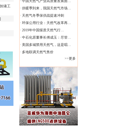
·
中国天然气产业高质量发展面…
卸液工
·
供暖季到来，我国天然气市场…
·
天然气冬季保供战提速冲刺
司
·
环保公用行业：天然气改革再…
·
2019年中国煤质天然气行…
·
中石化原董事长傅成玉：尽管…
·
美国多城禁用天然气，这是唱…
·
多地联调天然气售价
>>更多