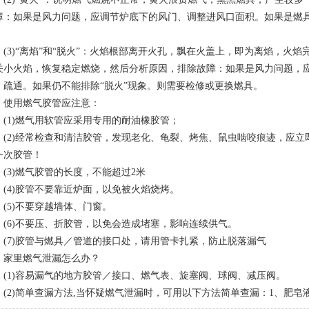
障：如果是风力问题，应调节炉底下的风门、调整进风口面积。如果是燃
。
3)“离焰”和“脱火”：火焰根部离开火孔，飘在火盖上，即为离焰，火焰
关小火焰，恢复稳定燃烧，然后分析原因，排除故障：如果是风力问题，
、疏通。如果仍不能排除“脱火”现象。则需要检修或更换燃具。
用燃气胶管应注意：
1)燃气用软管应采用专用的耐油橡胶管；
2)经常检查和清洁胶管，发现老化、龟裂、烤焦、鼠虫啮咬痕迹，应立
一次胶管！
3)燃气胶管的长度，不能超过2米
4)胶管不要靠近炉面，以免被火焰烧烤。
5)不要穿越墙体、门窗。
6)不要压、折胶管，以免会造成堵塞，影响连续供气。
7)胶管与燃具／管道的接口处，请用管卡扎紧，防止脱落漏气
里燃气泄漏怎么办？
1)容易漏气的地方胶管／接口、燃气表、旋塞阀、球阀、减压阀。
2)简单查漏方法,当怀疑燃气泄漏时，可用以下方法简单查漏：1、肥皂