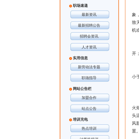
职场速递
用
最新资讯
象
致
最新招聘公告
机
招聘会资讯
安
(
人才资讯
开
实用信息
(
新劳动法专题
(
小
职场指导
(
网站公告栏
使
加盟合作
(
火
站点公告
头
培训充电
风
热点培训
置
(