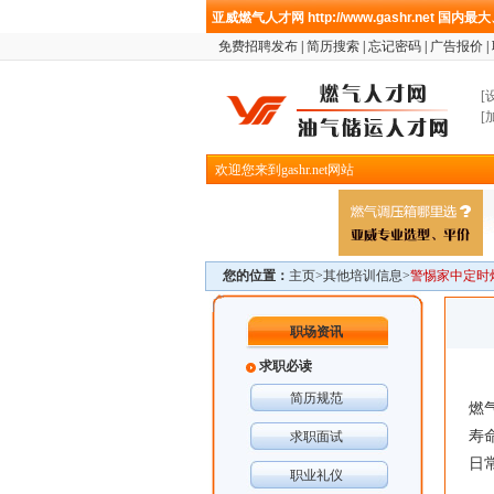
亚威燃气人才网
http://www.gashr.net
国内最大
免费招聘发布
|
简历搜索
|
忘记密码
|
广告报价
|
[
[
欢迎您来到gashr.net网站
您的位置：
主页>
其他培训信息
>
警惕家中定时
职场资讯
求职必读
简历规范
燃
寿
求职面试
日
职业礼仪
天