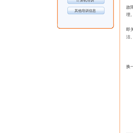
计算机培训
故
其他培训信息
理
(
即
洁
使
(
(
换
(
(
(
(
(
家
(
(