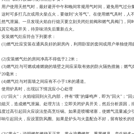
户使用天然气时，最好避开中午和晚间常规用气时间，避免用气过分集
，这时可多打几次或用火柴点火，要做到“火等气”。在使用燃气具时，人
天然气泄漏。一旦发现火焰自行熄灭要立刻关闭灶前阀和燃气具阀门，同
或其它电器开关，待异味消失后重新点火。
装燃气灶应符合下列要求：
1)燃气灶应安装在通风良好的厨房内，利用卧室的套间或用户单独使用
；
2)安装燃气灶的房间净高不得低于2.2米；
3)燃气灶与可燃或难燃烧的墙壁之间应采取有效的防火隔热措施；燃气
于20毫米；
4)燃气灶与对面墙之间应有不小于1米的通道。
用炉具时，出现以下情况应小心处理
1)“回火”：火焰缩回到火孔内部，伴有“噗”的爆鸣声，即为”回火”；“
焰熄灭，造成燃气泄漏。处理方法：立即关闭炉具开关，然后分析原因，
温度过高引起回火应设法垫高烹饪锅。如果是喷嘴堵塞，使燃气流量减少
影响引起回火，应设置防风圈。如果是炉头与火盖配合不好，留有较长的
。
2)“黄火”：说明燃气燃烧不正常，黄火浪费燃气，熏黑燃具，产生较多