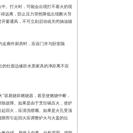
中。打火时，可能会出现打不着火的现
不得远离，防止压力突然降低出现断火导
时开窗通风，不可立刻启动或关闭抽油烟
的走廊作厨房时，应设门并与卧室隔
灶的灶面边缘距水质家具的净距离不应
回火”容易烧坏燃烧器，甚至使燃烧中断，
排除故障。如果是由于烹饪锅压火，使炉
引起回火，应清洗喷嘴。如果是火孔受顶
缝隙而引起回火应调整炉火与火盖的位
一氧化碳，易使入中毒。分析原因，排除