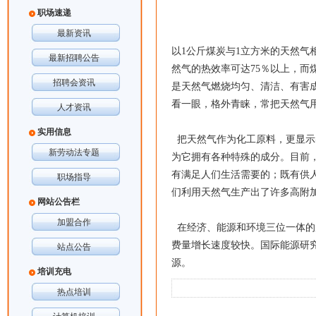
职场速递
最新资讯
以1公斤煤炭与1立方米的天然气相
最新招聘公告
然气的热效率可达75％以上，而
招聘会资讯
是天然气燃烧均匀、清洁、有害
看一眼，格外青睐，常把天然气
人才资讯
实用信息
把天然气作为化工原料，更显示
新劳动法专题
为它拥有各种特殊的成分。目前
有满足人们生活需要的；既有供
职场指导
们利用天然气生产出了许多高附
网站公告栏
加盟合作
在经济、能源和环境三位一体的
费量增长速度较快。国际能源研
站点公告
源。
培训充电
热点培训