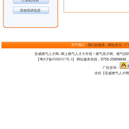
计算机培训
其他培训信息
关于我们
-
我们的服务
-
网站支付
-
广
亚威燃气人才网--网上
燃气人才大市场
！
燃气英才网
、
燃气招
【
粤ICP备05009517号-3
】 网站服务热线：
0755-25909848，
广告咨询：
未经【亚威燃气人才网