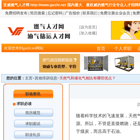
亚威燃气人才网
http://www.gashr.net
国内最大、最权威的燃气行业专业人才招聘
免费招聘发布
|
简历搜索
|
忘记密码
|
广告报价
|
联系我们
|
免费注册企业会员
|
免费
[
设为首页
]
[
加入收藏
]
欢迎您来到gashr.net网站
首页
个人求职
您的位置：
主页>
其他培训信息
>
天然气和液化气相比有哪些优点？
职场资讯
求职必读
简历规范
随着科学技术的飞速发展，天然
源。所以，不管是直接燃烧，还
求职面试
于煤炭，而且高于石油。
职业礼仪