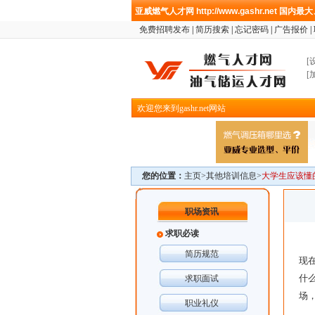
亚威燃气人才网
http://www.gashr.net
国内最大
免费招聘发布
|
简历搜索
|
忘记密码
|
广告报价
|
[
[
欢迎您来到gashr.net网站
您的位置：
主页>
其他培训信息
>
大学生应该懂
职场资讯
求职必读
简历规范
现
什
求职面试
场
职业礼仪
其