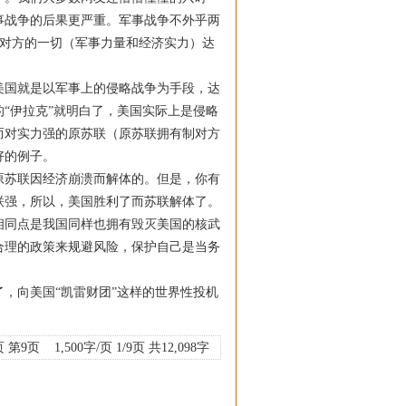
事战争的后果更严重。军事战争不外乎两
对方的一切（军事力量和经济实力）达
国就是以军事上的侵略战争为手段，达
的
“
伊拉克
”
就明白了，美国实际上是侵略
而对实力强的原苏联（原苏联拥有制对方
好的例子。
苏联因经济崩溃而解体的。但是，你有
联强，所以，美国胜利了而苏联解体了。
相同点是我国同样也拥有毁灭美国的核武
合理的政策来规避风险，保护自己是当务
了，向美国
“
凯雷财团
”
这样的世界性投机
页
第9页
1,500字/页 1/9页 共12,098字