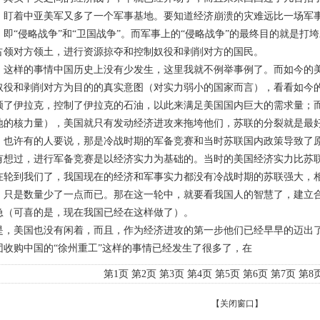
，盯着中亚美军又多了一个军事基地。要知道经济崩溃的灾难远比一场军
：即
“
侵略战争
”
和
“
卫国战争
”
。而军事上的
“
侵略战争
”
的最终目的就是打垮
占领对方领土，进行资源掠夺和控制奴役和剥削对方的国民。
样的事情中国历史上没有少发生，这里我就不例举事例了。而如今的美
奴役和剥削对方为目的的真实意图（对实力弱小的国家而言），看看如今
领了伊拉克，控制了伊拉克的石油，以此来满足美国国内巨大的需求量；
地的核力量），美国就只有发动经济进攻来拖垮他们，苏联的分裂就是最
许有的人要说，那是冷战时期的军备竞赛和当时苏联国内政策导致了原
有想过，进行军备竞赛是以经济实力为基础的。当时的美国经济实力比苏
在轮到我们了，我国现在的经济和军事实力都没有冷战时期的苏联强大，
，只是数量少了一点而已。那在这一轮中，就要看我国人的智慧了，建立
急（可喜的是，现在我国已经在这样做了）。
是，美国也没有闲着，而且，作为经济进攻的第一步他们已经早早的迈出
团收购中国的
“
徐州重工
”
这样的事情已经发生了很多了，在
第1页
第2页
第3页
第4页
第5页
第6页
第7页
第8
【
关闭窗口
】