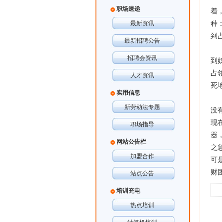
职场速递
着
最新资讯
种
到
最新招聘公告
这
招聘会资讯
到
占
人才资讯
死
实用信息
也
新劳动法专题
没
现
职场指导
器
网站公告栏
之
加盟合作
可
财
站点公告
培训充电
热点培训