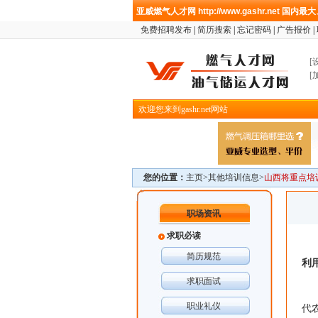
亚威燃气人才网
http://www.gashr.net
国内最大
免费招聘发布
|
简历搜索
|
忘记密码
|
广告报价
|
[
[
欢迎您来到gashr.net网站
您的位置：
主页>
其他培训信息
>
山西将重点培
职场资讯
求职必读
简历规范
利
求职面试
从
职业礼仪
代