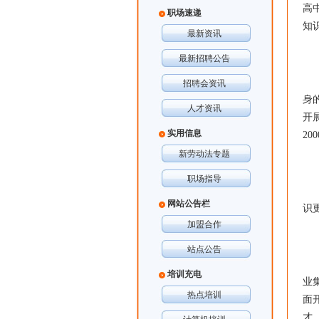
高
职场速递
知
最新资讯
■
最新招聘公告
重
招聘会资讯
身
人才资讯
开
实用信息
2
新劳动法专题
■
职场指导
计
网站公告栏
识
加盟合作
■
站点公告
以
培训充电
业
热点培训
面
才