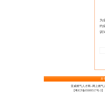
■
围
为
约
训
关
亚威燃气人才网--网上
燃气
【
粤ICP备05009517号-3
】