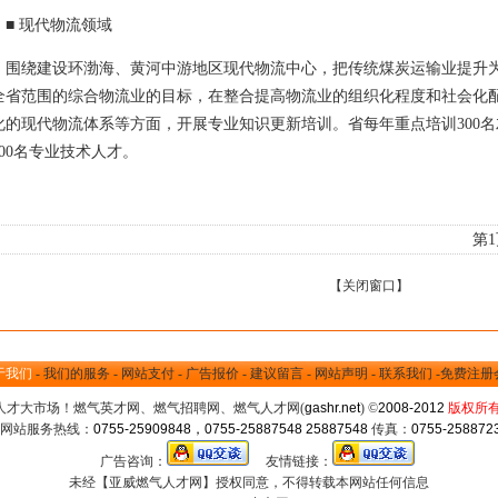
 现代物流领域
绕建设环渤海、黄河中游地区现代物流中心，把传统煤炭运输业提升为
全省范围的综合物流业的目标，在整合提高物流业的组织化程度和社会化
化的现代物流体系等方面，开展专业知识更新培训。省每年重点培训300
500名专业技术人才。
第
【
关闭窗口
】
于我们
-
我们的服务
-
网站支付
-
广告报价
-
建议留言
-
网站声明
-
联系我们
-
免费注册
人才大市场
！
燃气英才网
、
燃气招聘网
、
燃气人才网
(
gashr.net
) ©
2008-2012
版权所
 网站服务热线：
0755-25909848，0755-25887548 25887548
传真：
0755-258872
广告咨询：
友情链接：
未经【亚威燃气人才网】授权同意，不得转载本网站任何信息