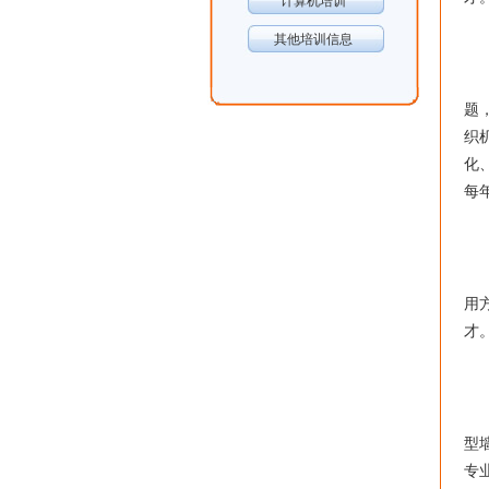
计算机培训
其他培训信息
■
围
题
织
化
每
■
重
用
才
■
围
型
专