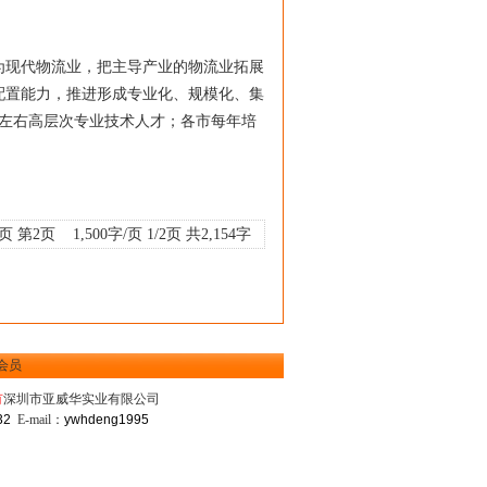
现代物流业，把主导产业的物流业拓展
配置能力，推进形成专业化、规模化、集
名左右高层次专业技术人才；各市每年培
1页
第2页
1,500字/页 1/2页 共2,154字
会员
有
深圳市亚威华实业有限公司
32
E-mail：
ywhdeng1995