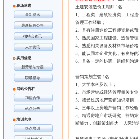
职场速递
土建安装造价工程师 1名
最新资讯
1、工程类、建筑经济类、工程造
管理工作经验；
最新招聘公告
2、具有注册造价工程师资格或
招聘会资讯
3、熟悉国家工程建设、造价管
4、熟悉相关设备及材料市场价
人才资讯
5、能认同本企业文化，有良好
实用信息
6、具备一定的协调、组织和沟
新劳动法专题
营销策划主管 1名
职场指导
1、大学本科及以上；
网站公告栏
2、市场营销或经济管理相关专业
加盟合作
3、接受过房地产营销知识培训
4、三年以上房地产营销工作经
站点公告
5、精通房地产市场研究、营销
培训充电
断能力，创新策划能力，人际沟
热点培训
建筑机电工程师 (电气/给排水/暖