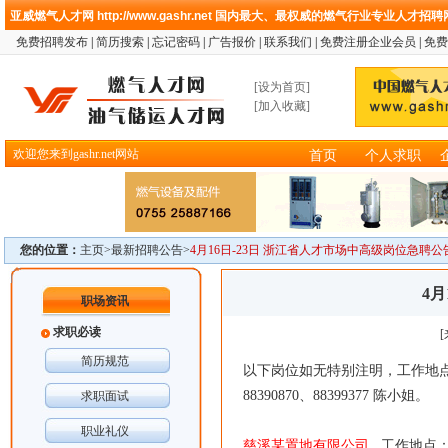
亚威燃气人才网
http://www.gashr.net
国内最大、最权威的燃气行业专业人才招聘
免费招聘发布
|
简历搜索
|
忘记密码
|
广告报价
|
联系我们
|
免费注册企业会员
|
免费
[
设为首页
]
[
加入收藏
]
欢迎您来到gashr.net网站
首页
个人求职
您的位置：
主页>
最新招聘公告
>
4月16日-23日 浙江省人才市场中高级岗位急聘公
4
职场资讯
求职必读
简历规范
以下岗位如无特别注明，工作地
88390870、88399377 陈小姐。
求职面试
职业礼仪
慈溪某置地有限公司
工作地点：