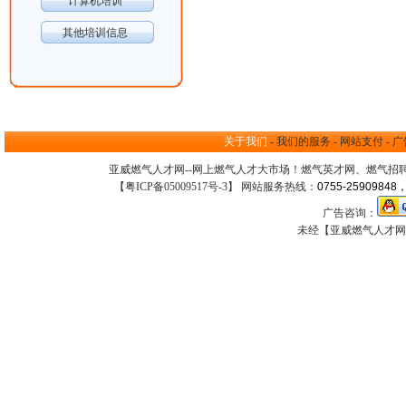
计算机培训
其他培训信息
关于我们
-
我们的服务
-
网站支付
-
广
亚威燃气人才网--网上
燃气人才大市场
！
燃气英才网
、
燃气招
【
粤ICP备05009517号-3
】 网站服务热线：
0755-25909848，
广告咨询：
未经【亚威燃气人才网