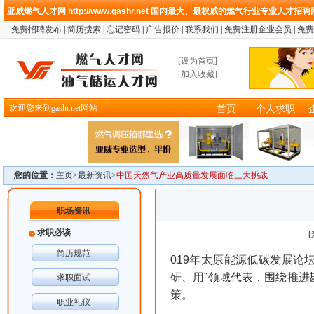
亚威燃气人才网
http://www.gashr.net
国内最大、最权威的燃气行业专业人才招聘
免费招聘发布
|
简历搜索
|
忘记密码
|
广告报价
|
联系我们
|
免费注册企业会员
|
免费
[
设为首页
]
[
加入收藏
]
欢迎您来到gashr.net网站
首页
个人求职
您的位置：
主页>
最新资讯
>
中国天然气产业高质量发展面临三大挑战
职场资讯
求职必读
简历规范
019年太原能源低碳发展论
研、用”领域代表，围绕推
求职面试
策。
职业礼仪