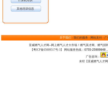
计算机培训
其他培训信息
关于我们
-
我们的服务
-
网站支付
-
广
亚威燃气人才网--网上
燃气人才大市场
！
燃气英才网
、
燃气招
【
粤ICP备05009517号-3
】 网站服务热线：
0755-25909848，
广告咨询：
未经【亚威燃气人才网