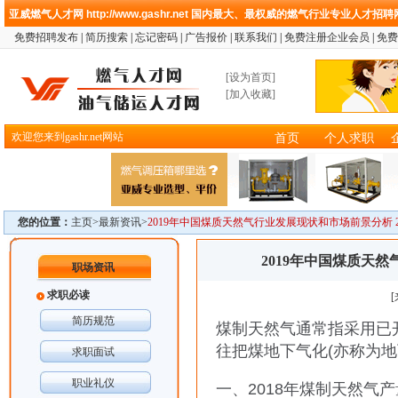
亚威燃气人才网
http://www.gashr.net
国内最大、最权威的燃气行业专业人才招聘
免费招聘发布
|
简历搜索
|
忘记密码
|
广告报价
|
联系我们
|
免费注册企业会员
|
免费
[
设为首页
]
[
加入收藏
]
欢迎您来到gashr.net网站
首页
个人求职
您的位置：
主页>
最新资讯
>
2019年中国煤质天然气行业发展现状和市场前景分析 2
2019年中国煤质天然
职场资讯
求职必读
简历规范
煤制天然气通常指采用已
往把煤地下气化(亦称为
求职面试
职业礼仪
一、2018年煤制天然气产