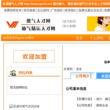
亚威燃气人才网
http://www.gashr.net
国内最大、最权威的燃气行业专业人才招聘
免费招聘发布
|
简历搜索
|
忘记密码
|
广告报价
|
联系我们
|
免费注册企业会员
|
免费
[
设为首页
]
[
加入收藏
]
欢迎您来到gashr.net网站
首页
个人求职
该单
分享到：
更多
职位列表
公司简介
欢迎
暂无招聘职位
公司基本信息
【所属行业】：
设计、施
【公司性质】：
国有企业