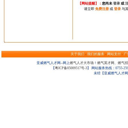
【网站提醒】：
您尚
未
登录
或
请立即
免费注册
或
登录
与其
关于我们
-
我们的服务
-
网站支付
-
广
亚威燃气人才网--网上
燃气人才大市场
！
燃气英才网
、
燃气招
【
粤ICP备05009517号-3
】 网站服务热线：0755-259098
未经【亚威燃气人才网