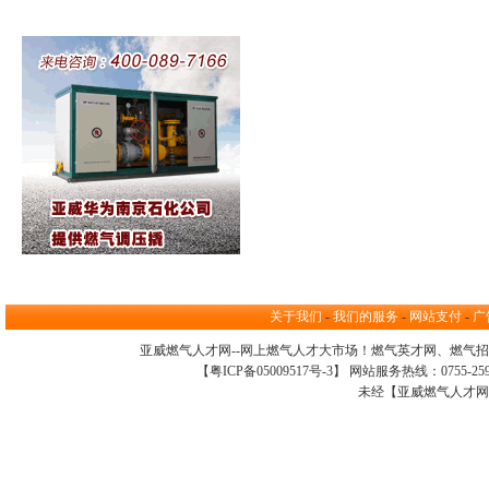
关于我们
-
我们的服务
-
网站支付
-
广
亚威燃气人才网--网上
燃气人才大市场
！
燃气英才网
、
燃气招
【
粤ICP备05009517号-3
】 网站服务热线：0755-259098
未经【亚威燃气人才网