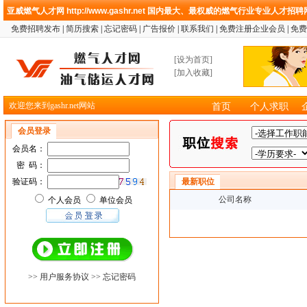
亚威燃气人才网
http://www.gashr.net
国内最大、最权威的燃气行业专业人才招聘
免费招聘发布
|
简历搜索
|
忘记密码
|
广告报价
|
联系我们
|
免费注册企业会员
|
免费
[
设为首页
]
[
加入收藏
]
欢迎您来到gashr.net网站
首页
个人求职
会员登录
会员名：
密 码：
验证码：
最新职位
公司名称
个人会员
单位会员
>> 用户服务协议
>> 忘记密码