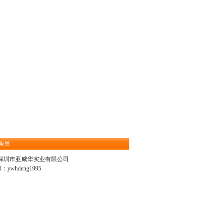
会员
深圳市亚威华实业有限公司
il：
ywhdeng1995