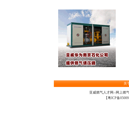
关
亚威燃气人才网--网上
燃
【
粤ICP备05009