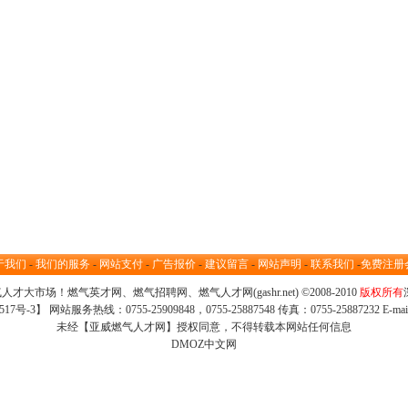
于我们
-
我们的服务
-
网站支付
-
广告报价
-
建议留言
-
网站声明
-
联系我们
-
免费注册
气人才大市场
！
燃气英才网
、
燃气招聘网
、
燃气人才网
(gashr.net) ©2008-2010
版权所有
517号-3
】 网站服务热线：0755-25909848，0755-25887548 传真：0755-25887232 E-ma
未经【亚威燃气人才网】授权同意，不得转载本网站任何信息