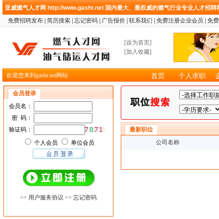
亚威燃气人才网
http://www.gashr.net
国内最大、最权威的燃气行业专业人才招聘
免费招聘发布
|
简历搜索
|
忘记密码
|
广告报价
|
联系我们
|
免费注册企业会员
|
免费
[
设为首页
]
[
加入收藏
]
欢迎您来到gashr.net网站
首页
个人求职
会员登录
会员名：
密 码：
验证码：
最新职位
公司名称
个人会员
单位会员
>> 用户服务协议
>> 忘记密码