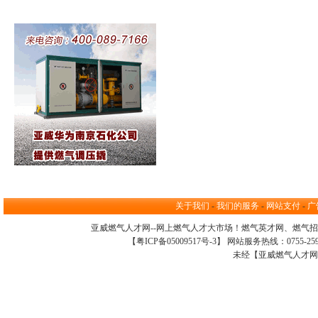
关于我们
-
我们的服务
-
网站支付
-
广
亚威燃气人才网--网上
燃气人才大市场
！
燃气英才网
、
燃气招
【
粤ICP备05009517号-3
】 网站服务热线：0755-259098
未经【亚威燃气人才网