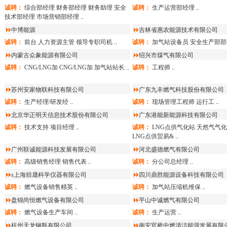
诚聘：
综合部经理
财务部经理
财务助理
安全
诚聘：
生产运营部经理
..
技术部经理
市场营销部经理
..
中博能源
吉林省惠农能源技术有限公司
诚聘：
前台
人力资源主管
领导专职司机
..
诚聘：
加气站设备员
安全生产部部
内蒙古众象能源有限公司
绍兴市煤气有限公司
诚聘：
CNG/LNG加
CNG/LNG加
加气站站长
..
诚聘：
工程师
..
苏州安家物联科技有限公司
广东九丰燃气科技股份有限公司
诚聘：
生产经理/研发经
..
诚聘：
现场管理工程师
运行工
..
北京华正明天信息技术股份有限公司
广东港能新能源科技有限公司
诚聘：
技术支持
项目经理
..
诚聘：
LNG点供气化站
天然气气化
LNG点供贸易&
..
广州联诚能源科技发展有限公司
河北盛德燃气有限公司
诚聘：
高级销售经理
销售代表
..
诚聘：
分公司总经理
..
s上海烜晟科学仪器有限公司
四川鼎胜能源设备科技有限公司
诚聘：
燃气设备销售精英
..
诚聘：
加气站压缩机维保
..
盘锦尚恒燃气设备有限公司
平山中诚燃气有限公司
诚聘：
燃气设备生产车间
..
诚聘：
生产运营
..
杭州天龙钢瓶有限公司
南安官桥中燃清洁能源发展有限