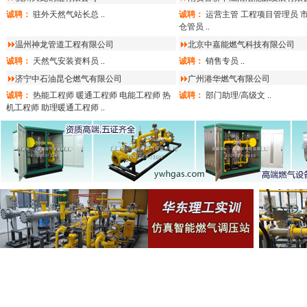
诚聘：
驻外天然气站长总
..
诚聘：
运营主管
工程项目管理员
仓管员
..
温州神龙管道工程有限公司
北京中嘉能燃气科技有限公司
诚聘：
天然气安装资料员
..
诚聘：
销售专员
..
济宁中石油昆仑燃气有限公司
广州港华燃气有限公司
诚聘：
热能工程师
暖通工程师
电能工程师
热
诚聘：
部门助理/高级文
..
机工程师
助理暖通工程师
..