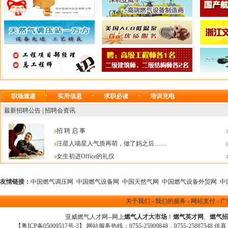
职场速递
实用信息
求职必读
培训充电
最新招聘公告
|
招聘会资讯
招 聘 启 事
汪星人喵星人气质再萌，做了妈之后……
女生初进Office的礼仪
友情链接：
中国燃气调压网
中国燃气设备网
中国天然气网
中国燃气设备外贸网
中
关于我们
-
我们的服务
-
网站支付
-
广
亚威燃气人才网
--网上
燃气人才大市场
！
燃气英才网
、
燃气招
【
粤ICP备05009517号-3
】 网站服务热线：0755-25909848，0755-25887548 传真